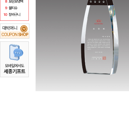
8
보온보냉백
9
물티슈
10
장바구니
대박머니
₩
COUPON
SHOP
모바일에서도
세종기프트