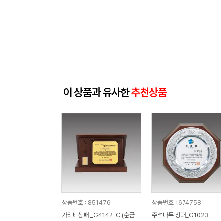
이 상품과 유사한
추천상품
상품번호 : 851476
상품번호 : 674758
가리비상패 _G4142-C (순금
주석나무 상패_G1023