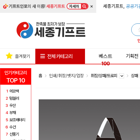
×
세종기프트,
공공기
기프트인포
의 새 이름!
세종기프트
자세히
베스트
기획전
전체 카테고리
즐겨찾기
100
인기카테고리
홈
인쇄/휘장/뱃지/업장
휘장/상패/트로피
상패
TOP 10
1
에코백
2
텀블러
3
우산
4
부채
5
보조배터리
6
수건
7
선풍기