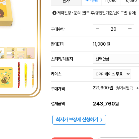
단가
11,080
10,680
견적문의
제작일정 : 문의 (발주 후/영업일기준/난이도별 상이)
구매수량
11,080
원
판매단가
스티커/라벨지
케이스
221,600
원
+
(부가세별도)
구매가격
243,760
결제금액
원
최저가 보장제 신청하기
〉