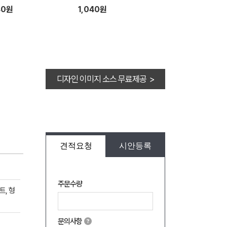
40원
1,040원
디자인 이미지 소스 무료제공 >
견적요청
시안등록
주문수량
트, 형
문의사항