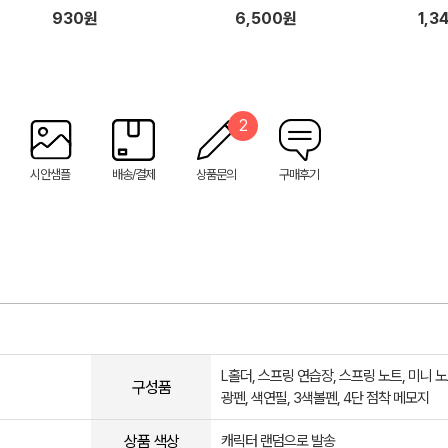
930원
6,500원
1,3
2
시안샘플
배송/결제
상품문의
구매후기
L홀더, 스프링 연습장, 스프링 노트, 미니 노
구성품
광펜, 색연필, 3색볼펜, 4단 점착 메모지
상품 색상
캐릭터 랜덤으로 발송