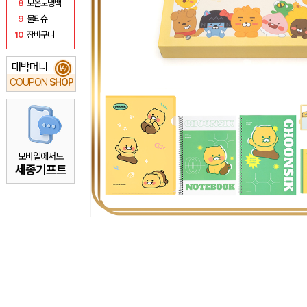
8
보온보냉백
9
물티슈
10
장바구니
대박머니
₩
COUPON
SHOP
모바일에서도
세종기프트