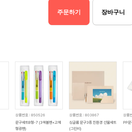
주문하기
장바구니
상품번호 : 850526
상품번호 : 803867
상품번
문구세트B형-7 (3색볼펜+고체
싱글룸 문구3종 친환경 선물세트
PP문
형광펜)
(그린비)