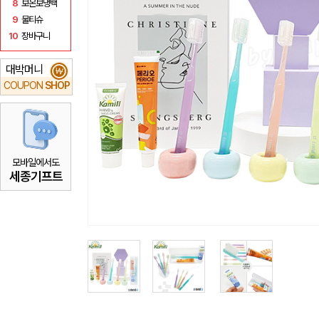
8
보온보냉백
9
물티슈
10
장바구니
대박머니
₩
COUPON
SHOP
모바일에서도
세종기프트