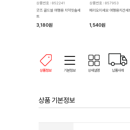
상품번호 : 852241
상품번호 : 857953
굿즈 골드넬 여행용 치약칫솔세
페리오미세모 여행용치간세
트
3,180원
1,540원
상품정보
기본정보
상세설명
납품사례
상품 기본정보