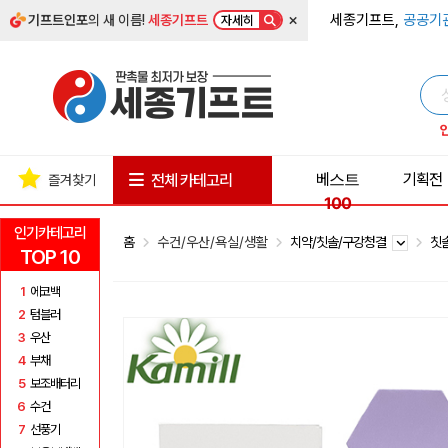
×
세종기프트,
공공기
기프트인포
의 새 이름!
세종기프트
자세히
베스트
기획전
전체 카테고리
즐겨찾기
100
인기카테고리
홈
수건/우산/욕실/생활
치약/칫솔/구강청결
칫
TOP 10
1
에코백
2
텀블러
3
우산
4
부채
5
보조배터리
6
수건
7
선풍기