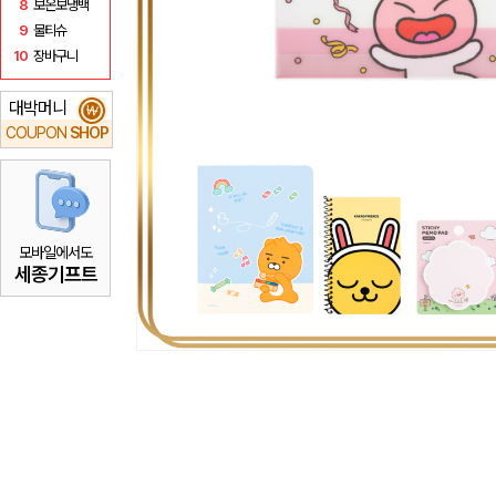
8
보온보냉백
9
물티슈
10
장바구니
대박머니
₩
COUPON
SHOP
모바일에서도
세종기프트