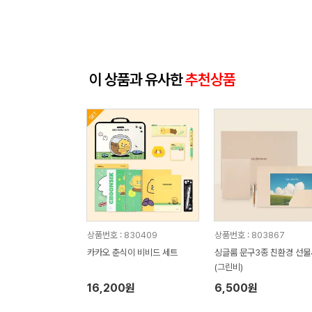
이 상품과 유사한
추천상품
상품번호 : 830409
상품번호 : 803867
카카오 춘식이 비비드 세트
싱글룸 문구3종 친환경 선
(그린비)
16,200원
6,500원