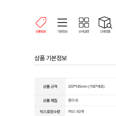
상품정보
기본정보
상세설명
인쇄샘플
상품 기본정보
상품 규격
200*145mm (가로*세로)
상품 재질
종이 외
박스포장수량
1박스 50개