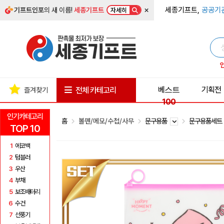
×
세종기프트,
공공기
기프트인포
의 새 이름!
세종기프트
자세히
베스트
기획전
전체 카테고리
즐겨찾기
100
인기카테고리
홈
볼펜/메모/수첩/사무
문구용품
문구용품세
TOP 10
1
에코백
2
텀블러
3
우산
4
부채
5
보조배터리
6
수건
7
선풍기