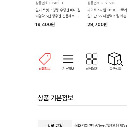
상품번호 : 860118
상품번호 : 861593
밀키 포켓 초경량 우양산 미니 컬
라이프스타일 115호 (크로
러암막 5단 양우산 선물세트 답
일 3단 55 더블랙 키링 카본
례품+무한타올세트 그레이 모달
림 암막 양우산 VIP+쿨링선
19,400원
29,700원
180g 수건세트
기)
상품정보
기본정보
상세설명
옵션샘플
상품 기본정보
상품 규격
살대길이 2단 60cm/3단우산 50