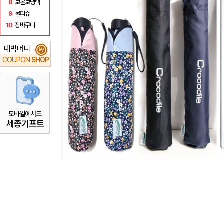
8
보온보냉백
9
물티슈
10
장바구니
대박머니
₩
COUPON
SHOP
모바일에서도
세종기프트