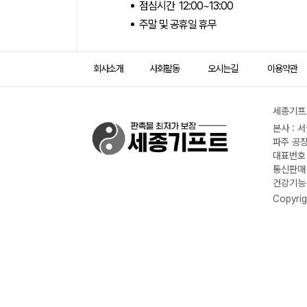
점심시간 12:00~13:00
주말 및 공휴일 휴무
회사소개
사회활동
오시는길
이용약관
세종기프트
본사 : 
파주 공장
대표번호 :
통신판매신
건강기능식
Copyrig