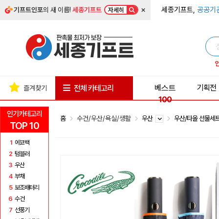
×
세종기프트,
공공기
기프트인포
의 새 이름!
세종기프트
자세히
베스트
기획전
전체 카테고리
즐겨찾기
100
인기카테고리
홈
수건/우산/욕실/생활
우산
우산/타올 선물세
TOP 10
1
에코백
2
텀블러
3
우산
4
부채
5
보조배터리
6
수건
7
선풍기