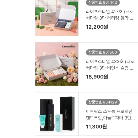
상품번호 861442
라이프스타일 417호 (크로
커다일 3단 레터링 암막 전
자동 우산 VIP+심플 타올 1
12,200원
50g)
상품번호 861560
라이프스타일 433호 (크로
커다일 3단 비덴스 슬림 암
막 우양산 VIP+시그니처 타
18,900원
올 220g)
상품번호 864129
아트릭스 스트롱 프로텍션
핸드크림,아놀드파마 3단수
동솔리드 우산세트
11,300원