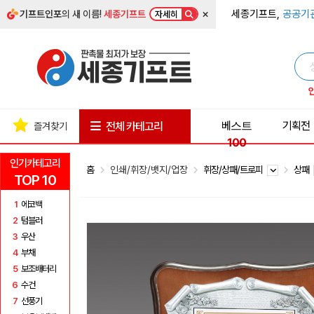
×
세종기프트,
공공기
기프트인포
의 새 이름!
세종기프트
자세히
베스트
기획전
전체 카테고리
즐겨찾기
100
인기카테고리
홈
인쇄/휘장/뱃지/업장
휘장/상패/트로피
상패
TOP 10
1
에코백
2
텀블러
3
우산
4
부채
5
보조배터리
6
수건
7
선풍기