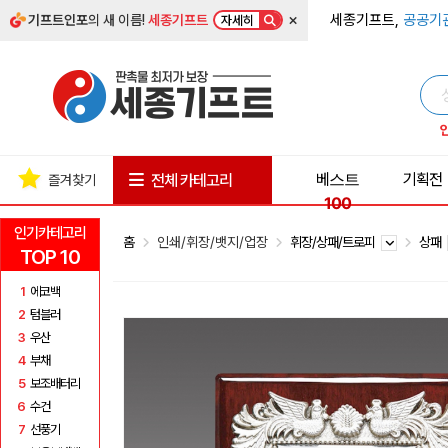
×
세종기프트,
공공기
기프트인포
의 새 이름!
세종기프트
자세히
베스트
기획전
전체 카테고리
즐겨찾기
100
인기카테고리
홈
인쇄/휘장/뱃지/업장
휘장/상패/트로피
상패
TOP 10
1
에코백
2
텀블러
3
우산
4
부채
5
보조배터리
6
수건
7
선풍기