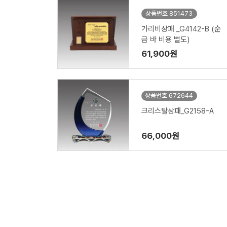
상품번호 851473
가리비상패 _G4142-B (순
금 바 비용 별도)
61,900원
상품번호 672644
크리스탈상패_G2158-A
66,000원