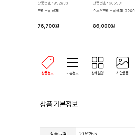
상품번호 : 852833
상품번호 : 665581
크리스탈 상패
스노우크리스탈상패_G200
76,700원
86,000원
상품정보
기본정보
상세설명
시안샘플
상품 기본정보
상품 규격
20.5*25.5