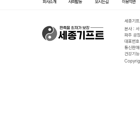
회사소개
사회활동
오시는길
이용약관
세종기프트
본사 : 
파주 공장
대표번호 :
통신판매신
건강기능식
Copyrig