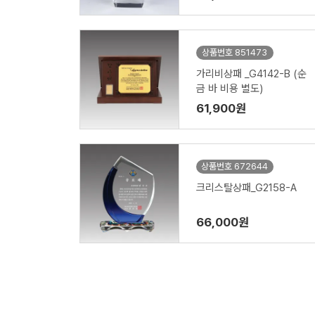
상품번호 851473
가리비상패 _G4142-B (순
금 바 비용 별도)
61,900원
상품번호 672644
크리스탈상패_G2158-A
66,000원