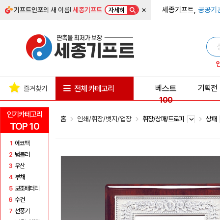
×
세종기프트,
공공기
기프트인포
의 새 이름!
세종기프트
자세히
베스트
기획전
전체 카테고리
즐겨찾기
100
인기카테고리
홈
인쇄/휘장/뱃지/업장
휘장/상패/트로피
상패
TOP 10
1
에코백
2
텀블러
3
우산
4
부채
5
보조배터리
6
수건
7
선풍기