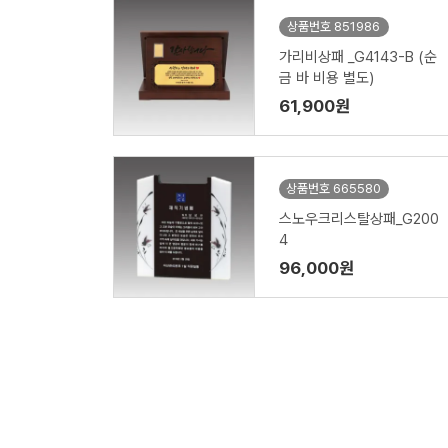
상품번호 851986
가리비상패 _G4143-B (순
금 바 비용 별도)
61,900원
상품번호 665580
스노우크리스탈상패_G200
4
96,000원