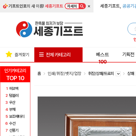
×
세종기프트,
공공기
기프트인포
의 새 이름!
세종기프트
자세히
베스트
기획전
전체 카테고리
즐겨찾기
100
인기카테고리
홈
인쇄/휘장/뱃지/업장
휘장/상패/트로피
상패
TOP 10
1
에코백
2
텀블러
3
우산
4
부채
5
보조배터리
6
수건
7
선풍기