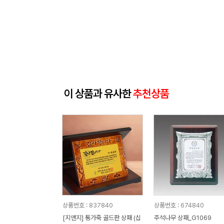
이 상품과 유사한
추천상품
상품번호 : 837840
상품번호 : 674840
[지앤지] 통가죽 골드판 상패 (십
주석나무 상패_G1069