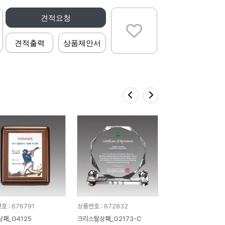
견적요청
견적출력
상품제안서
호 : 676791
상품번호 : 672832
상패_G4125
크리스탈상패_G2173-C