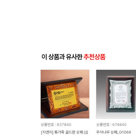
이 상품과 유사한
추천상품
상품번호 : 837840
상품번호 : 674840
[지앤지] 통가죽 골드판 상패 (십
주석나무 상패_G1069