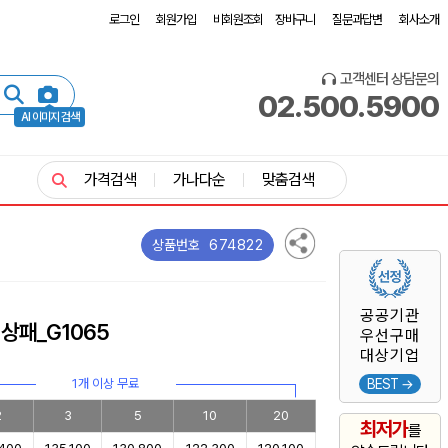
로그인
회원가입
비회원조회
장바구니
질문과답변
회사소개
고객센터 상담문의
02.500.5900
AI 이미지 검색
가격검색
가나다순
맞춤검색
674822
상품번호
공공기관
상패_G1065
우선구매
대상기업
1개 이상 무료
BEST →
2
3
5
10
20
최저가
를