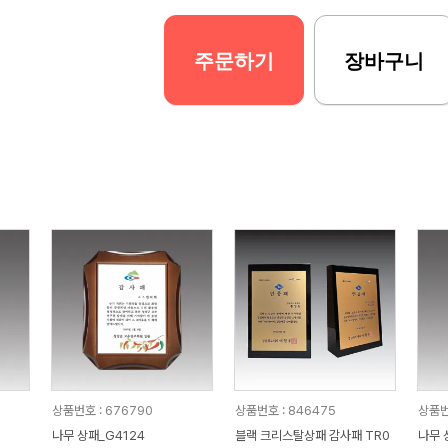
주문하기
장바구니
상품번호 : 676790
상품번호 : 846475
상품번
나무 상패_G4124
블랙 크리스탈상패 감사패 TR0
나무 