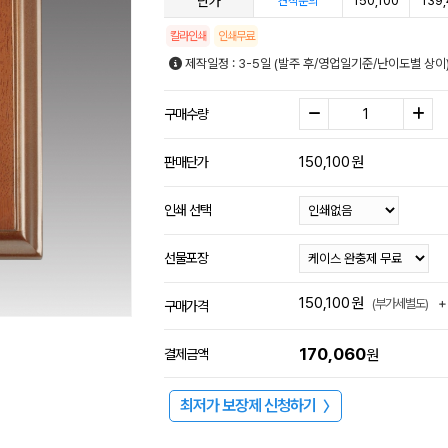
단가
150,100
139
견적문의
칼라인쇄
인쇄무료
제작일정 : 3-5일 (발주 후/영업일기준/난이도별 상이
구매수량
150,100
원
판매단가
인쇄 선택
선물포장
150,100
원
+
(부가세별도)
구매가격
170,060
결제금액
원
최저가 보장제 신청하기
〉