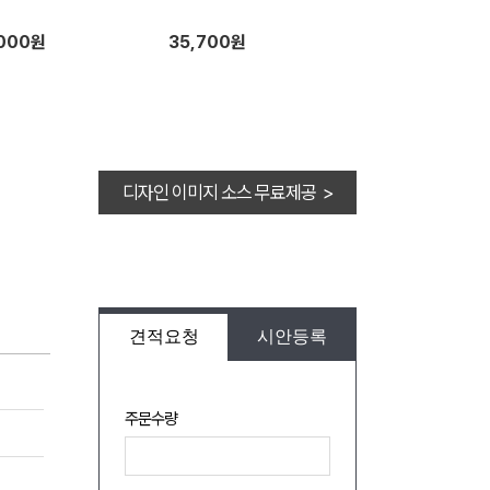
,000원
35,700원
디자인 이미지 소스 무료제공 >
견적요청
시안등록
주문수량