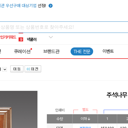
키캡
5
관 우선구매 대상기업
선정!
우산
6
텀블러
7
쿨토시
8
인기키워드
넥쿨러
9
타포린가방
10
전
큐레이션
브랜드관
이벤트
THE 전문
선풍기
1
패
주석나무 
별도
인쇄비
수량
이하
1