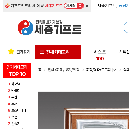
×
세종기프트,
공공기
기프트인포
의 새 이름!
세종기프트
자세히
베스트
기획
전체 카테고리
즐겨찾기
100
인기카테고리
홈
인쇄/휘장/뱃지/업장
휘장/상패/트로피
상
TOP 10
1
에코백
2
텀블러
3
우산
4
부채
5
보조배터리
6
수건
7
선풍기