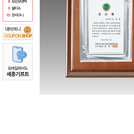
8
보온보냉백
9
물티슈
10
장바구니
대박머니
₩
COUPON
SHOP
모바일에서도
세종기프트