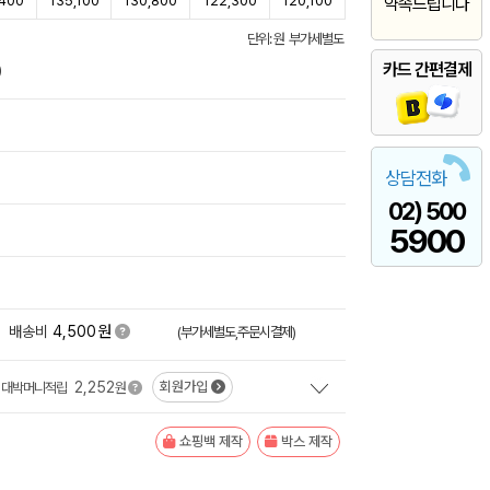
,400
135,100
130,800
122,300
120,100
약속드립니다
단위: 원 부가세별도
카드 간편결제
)
상담전화
02) 500
5900
원
배송비
4,500
(부가세별도,주문시결제)
2,252
회원가입
대박머니적립
원
쇼핑백 제작
박스 제작