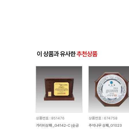
이 상품과 유사한
추천상품
상품번호 : 851476
상품번호 : 674758
가리비상패 _G4142-C (순금
주석나무 상패_G1023