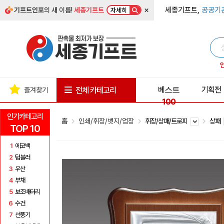
×
세종기프트,
공공기
기프트인포
의 새 이름!
세종기프트
자세히
베스트
기획전
전체 카테고리
즐겨찾기
100
인기카테고리
홈
인쇄/휘장/뱃지/업장
휘장/상패/트로피
상패
TOP 10
1
에코백
2
텀블러
3
우산
4
부채
5
보조배터리
6
수건
7
선풍기