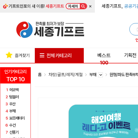
×
세종기프트,
공공기
기프트인포
의 새 이름!
세종기프트
자세히
베스트
기획전
전체 카테고리
즐겨찾기
100
인기카테고리
홈
차량/골프/레저/계절
부채
원형/파도 판촉부
TOP 10
1
에코백
2
텀블러
3
우산
4
부채
5
보조배터리
6
수건
7
선풍기