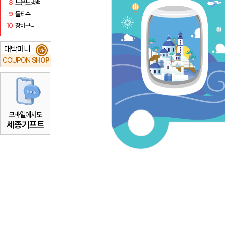
8
보온보냉백
9
물티슈
10
장바구니
대박머니
₩
COUPON
SHOP
모바일에서도
세종기프트