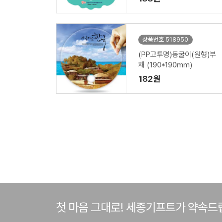
상품번호 518950
(PP고투명)동굴이(원형)부
채 (190*190mm)
182원
첫 마음 그대로! 세종기프트가 약속드