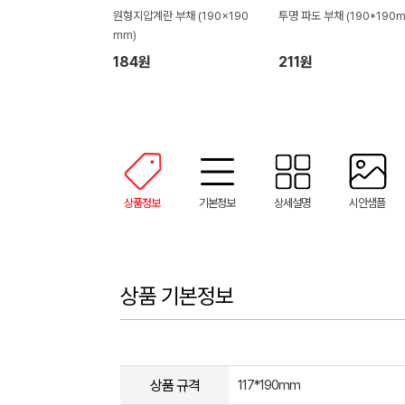
원형지압계란 부채 (190x190
투명 파도 부채 (190*190m
mm)
184원
211원
상품정보
기본정보
상세설명
시안샘플
상품 기본정보
상품 규격
117*190mm