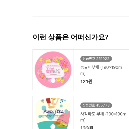
이런 상품은 어떠신가요?
상품번호 251922
둥글이부채 (190x190m
m)
121원
상품번호 455773
사각파도 부채 (190*190m
m)
133원