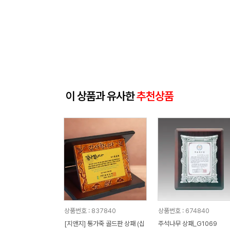
이 상품과 유사한
추천상품
상품번호 : 837840
상품번호 : 674840
[지앤지] 통가죽 골드판 상패 (십
주석나무 상패_G1069