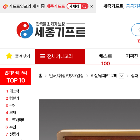
×
세종기프트,
공공기
기프트인포
의 새 이름!
세종기프트
자세히
베스트
기획전
전체 카테고리
즐겨찾기
100
인기카테고리
홈
인쇄/휘장/뱃지/업장
휘장/상패/트로피
상패
TOP 10
1
에코백
2
텀블러
3
우산
4
부채
5
보조배터리
6
수건
7
선풍기