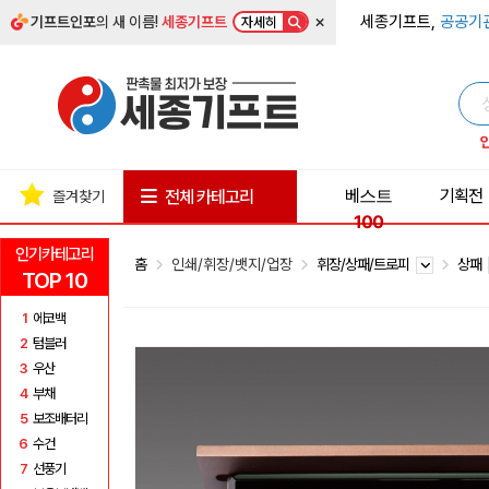
×
세종기프트,
공공기
기프트인포
의 새 이름!
세종기프트
자세히
베스트
기획전
전체 카테고리
즐겨찾기
100
인기카테고리
홈
인쇄/휘장/뱃지/업장
휘장/상패/트로피
상패
TOP 10
1
에코백
2
텀블러
3
우산
4
부채
5
보조배터리
6
수건
7
선풍기