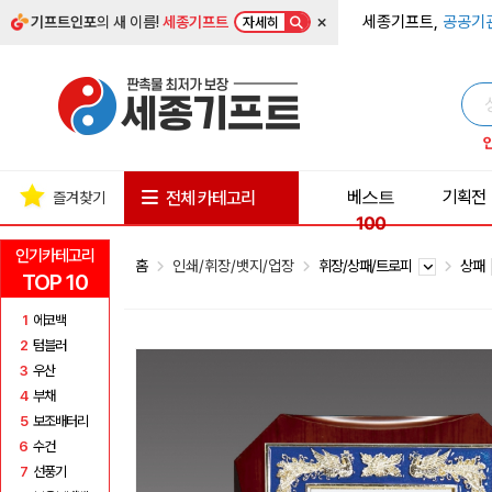
×
세종기프트,
공공기
기프트인포
의 새 이름!
세종기프트
자세히
베스트
기획전
전체 카테고리
즐겨찾기
100
인기카테고리
홈
인쇄/휘장/뱃지/업장
휘장/상패/트로피
상패
TOP 10
1
에코백
2
텀블러
3
우산
4
부채
5
보조배터리
6
수건
7
선풍기