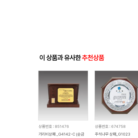
이 상품과 유사한
추천상품
상품번호 : 851476
상품번호 : 674758
가리비상패 _G4142-C (순금
주석나무 상패_G1023