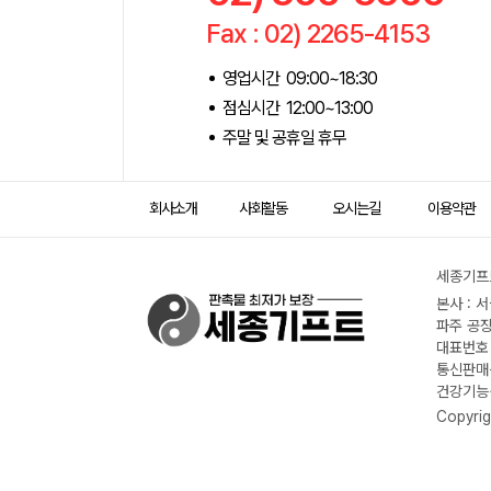
Fax : 02) 2265-4153
영업시간 09:00~18:30
점심시간 12:00~13:00
주말 및 공휴일 휴무
회사소개
사회활동
오시는길
이용약관
세종기프트
본사 : 
파주 공장
대표번호 :
통신판매신
건강기능식
Copyrig