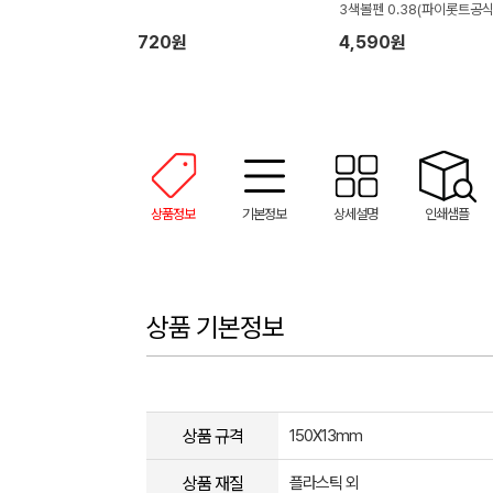
3색볼펜 0.38(파이롯트공
증대리점)
720원
4,590원
상품정보
기본정보
상세설명
인쇄샘플
상품 기본정보
상품 규격
150X13mm
상품 재질
플라스틱 외