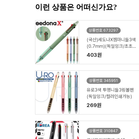
이런 상품은 어떠신가요?
상품번호 673297
(국산)세도나X젬마니들3색
(0.7mm)(독일잉크/초초
저점도)
403원
상품번호 345951
유로3색 투명니들3링볼펜
(독일잉크/컬러인쇄가능)
269원
상품번호 310847