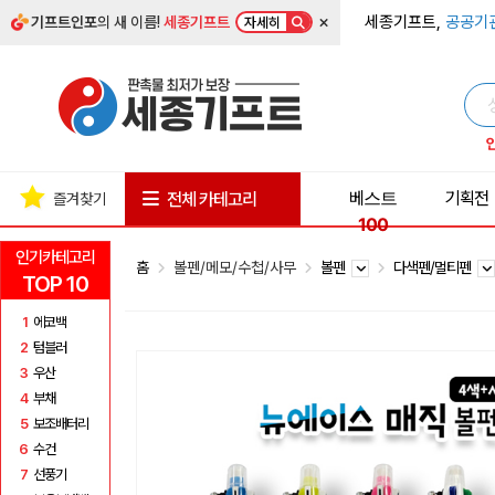
×
세종기프트,
공공기
기프트인포
의 새 이름!
세종기프트
자세히
베스트
기획전
전체 카테고리
즐겨찾기
100
인기카테고리
홈
볼펜/메모/수첩/사무
볼펜
다색펜/멀티펜
TOP 10
1
에코백
2
텀블러
3
우산
4
부채
5
보조배터리
6
수건
7
선풍기