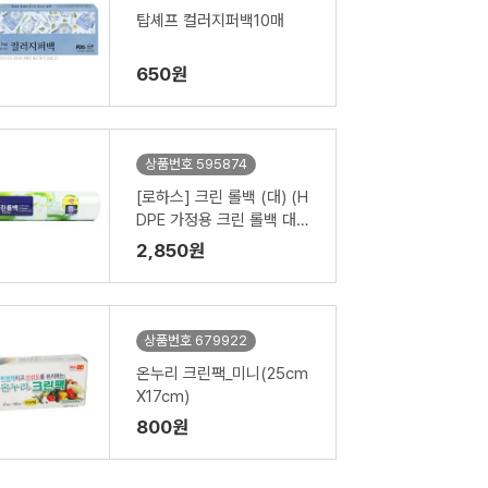
탑셰프 컬러지퍼백10매
650원
상품번호 595874
[로하스] 크린 롤백 (대) (H
DPE 가정용 크린 롤백 대
(200매) (25*40))
2,850원
상품번호 679922
온누리 크린팩_미니(25cm
X17cm)
800원