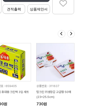
견적출력
상품제안서
호 : 659405
상품번호 : 311637
크린랩 휴대용 크린백 3입 세트
탑크린 위생장갑 고급형 50매
(23*25.5cm)
390원
730원