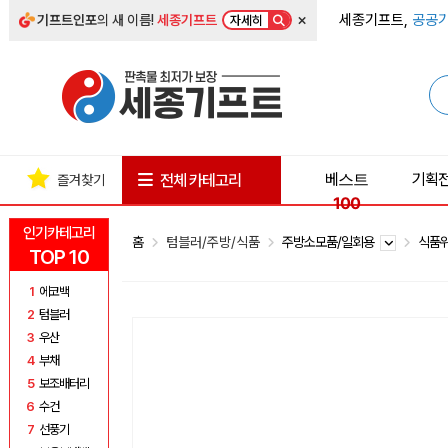
×
세종기프트,
공공기
기프트인포
의 새 이름!
세종기프트
자세히
베스트
기획
전체 카테고리
즐겨찾기
100
인기카테고리
홈
텀블러/주방/식품
주방소모품/일회용
식품
TOP 10
1
에코백
2
텀블러
3
우산
4
부채
5
보조배터리
6
수건
7
선풍기