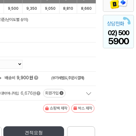
9,500
9,350
9,050
8,810
8,660
일기준/난이도별 상이)
상담전화
02) 500
5900
원
+
배송비
9,900
(부가세별도,주문시결제)
6,676
회원가입
대박머니적립
원
쇼핑백 제작
박스 제작
견적요청