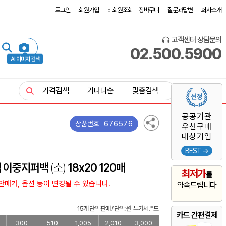
로그인
회원가입
비회원조회
장바구니
질문과답변
회사소개
고객센터 상담문의
02.500.5900
AI 이미지 검색
가격검색
가나다순
맞춤검색
공공기관
676576
상품번호
우선구매
대상기업
BEST →
랩 이중지퍼백
(소)
18x20 120매
최저가
를
매가, 옵션 등이 변경될 수 있습니다.
약속드립니다
15개 단위 판매 / 단위: 원 부가세별도
카드 간편결제
300
510
1,005
2,010
3,000