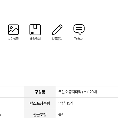
시안샘플
배송/결제
상품문의
구매후기
구성품
크린 이중지퍼백 (소) 120매
박스포장수량
1박스 15개
선물포장
능
불가