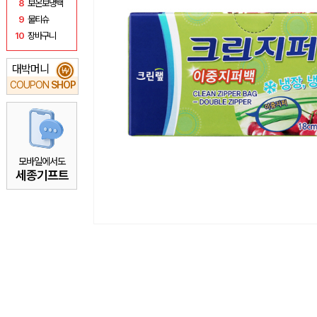
8
보온보냉백
9
물티슈
10
장바구니
대박머니
₩
COUPON
SHOP
모바일에서도
세종기프트