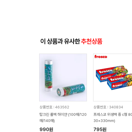
이 상품과 유사한
추천상품
상품번호 : 463562
상품번호 : 340834
탑크린 롤백 하이얀 (100매/120
프레스코 위생백 중 c형 80
매/140매)
30×330㎜)
990원
795원