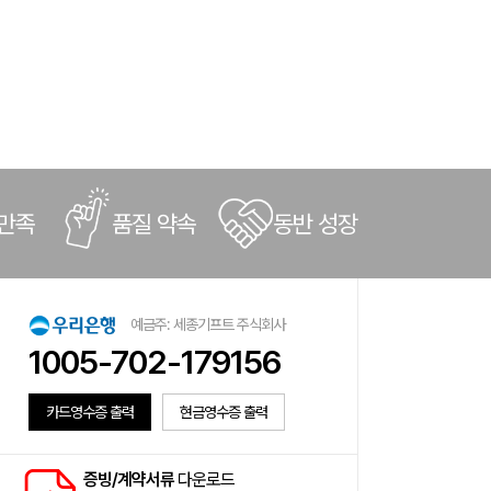
 만족
품질 약속
동반 성장
예금주: 세종기프트 주식회사
1005-702-179156
카드영수증 출력
현금영수증 출력
증빙/계약서류
다운로드