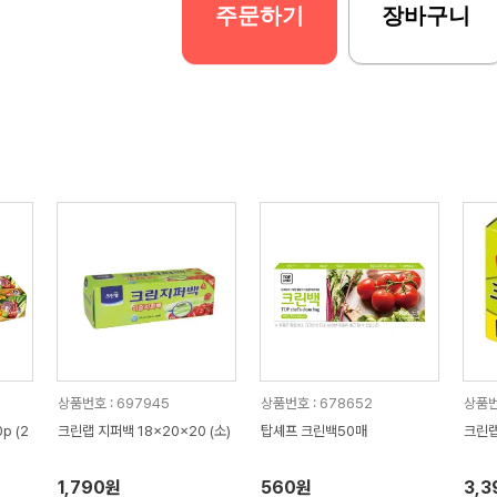
주문하기
장바구니
상품번호 : 697945
상품번호 : 678652
상품번
p (2
크린랩 지퍼백 18x20x20 (소)
탑셰프 크린백50매
1,790원
560원
3,