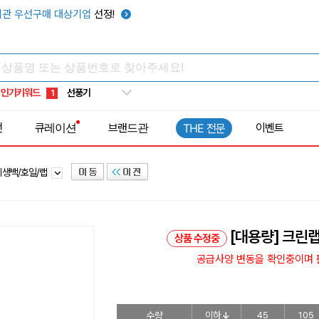
관 우선구매 대상기업
선정!
타포린가방
10
선풍기
1
인기키워드
부채
2
썬캡
3
전
큐레이션
브랜드관
이벤트
THE 전문
보온보냉백
4
키캡
5
위생백/호일/랩
우산
6
텀블러
7
쿨토시
8
[대용량] 크린
상품 수정중
넥쿨러
9
공급사양 변동을 확인중이며 판
타포린가방
10
선풍기
1
수량
이하
45
105