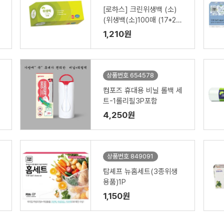
[로하스] 크린위생백 (소)
(위생백(소)100매 (17*25
cm))
1,210원
상품번호 654578
컴포즈 휴대용 비닐 롤백 세
트-1롤리필3P포함
4,250원
상품번호 849091
탑셰프 뉴홈세트(3종위생
용품)1P
1,150원