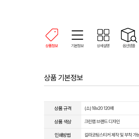
상품정보
기본정보
상세설명
옵션샘플
상품 기본정보
상품 규격
(소) 18x20 120매
상품 색상
크린랩 브랜드 디자인
인쇄방법
칼라코팅스티커 제작 및 부착 가