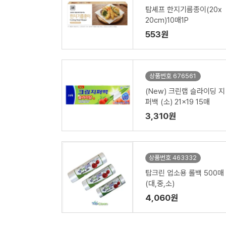
탑셰프 한지기름종이(20x
20cm)10매1P
553원
상품번호 676561
(New) 크린랩 슬라이딩 지
퍼백 (소) 21x19 15매
3,310원
상품번호 463332
탑크린 업소용 롤백 500매
(대,중,소)
4,060원