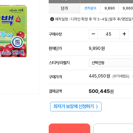
단가
9,890
9,660
견적문의
제작일정 : 디자인 확정 후 약 3~4일 (발주 후/영업
구매수량
9,890
원
판매단가
스티커/라벨지
445,050
원
(부가세별도)
구매가격
500,445
결제금액
원
최저가 보장제 신청하기
〉