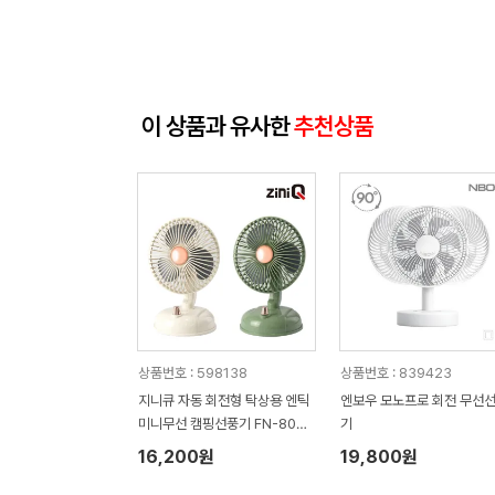
이 상품과 유사한
추천상품
상품번호 : 598138
상품번호 : 839423
지니큐 자동 회전형 탁상용 엔틱
엔보우 모노프로 회전 무선
미니무선 캠핑선풍기 FN-800
기
M (145mm x 165mm x 250
16,200원
19,800원
mm / 390g)