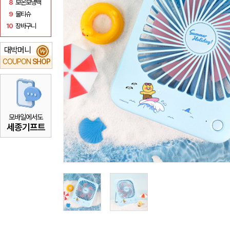
8
보온보냉백
9
물티슈
10
장바구니
대박머니
₩
COUPON
SHOP
모바일에서도
세종기프트