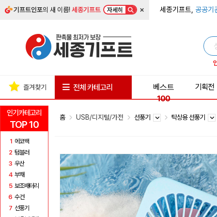
×
세종기프트,
공공기
기프트인포
의 새 이름!
세종기프트
자세히
베스트
기획전
전체 카테고리
즐겨찾기
100
인기카테고리
홈
USB/디지털/가전
선풍기
탁상용 선풍기
TOP 10
1
에코백
2
텀블러
3
우산
4
부채
5
보조배터리
6
수건
7
선풍기