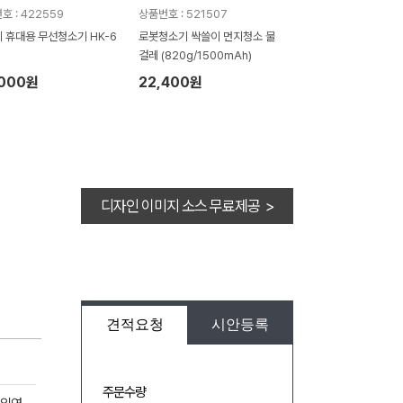
호 : 422559
상품번호 : 521507
 휴대용 무선청소기 HK-6
로봇청소기 싹쓸이 먼지청소 물
걸레 (820g/1500mAh)
,000원
22,400원
디자인 이미지 소스 무료제공 >
견적요청
시안등록
주문수량