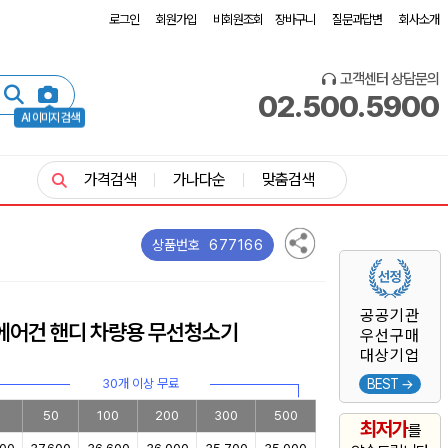
로그인
회원가입
비회원조회
장바구니
질문과답변
회사소개
고객센터 상담문의
02.500.5900
AI 이미지 검색
가격검색
가나다순
맞춤검색
677166
상품번호
공공기관
1 에어건 핸디 차량용 무선청소기
우선구매
대상기업
30개 이상 무료
BEST →
0
50
100
200
300
500
최저가
를