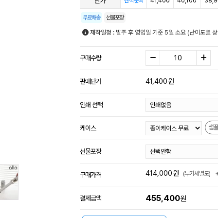
단가
41,400
40,100
38,
견적문의
무료배송
선물포장
제작일정 : 발주 후 영업일 기준 5일 소요 (난이도별 상
구매수량
41,400
원
판매단가
인쇄 선택
샘
케이스
선물포장
414,000
원
(부가세별도)
구매가격
455,400
결제금액
원