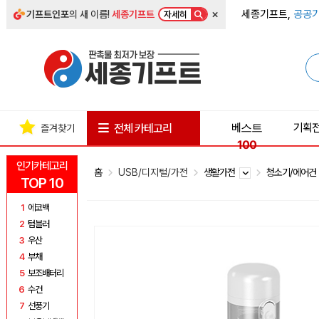
×
세종기프트,
공공기
기프트인포
의 새 이름!
세종기프트
자세히
베스트
기획
전체 카테고리
즐겨찾기
100
인기카테고리
홈
USB/디지털/가전
생활가전
청소기/에어
TOP 10
1
에코백
2
텀블러
3
우산
4
부채
5
보조배터리
6
수건
7
선풍기