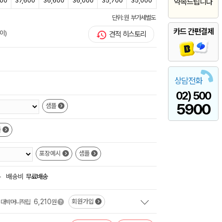
900
37,600
36,600
36,000
35,700
35,000
약속드립니다
단위: 원 부가세별도
카드 간편결제
이)
견적 히스토리
상담전화
02) 500
5900
샘플
플
포장예시
샘플
+
배송비
무료배송
6,210
회원가입
대박머니적립
원