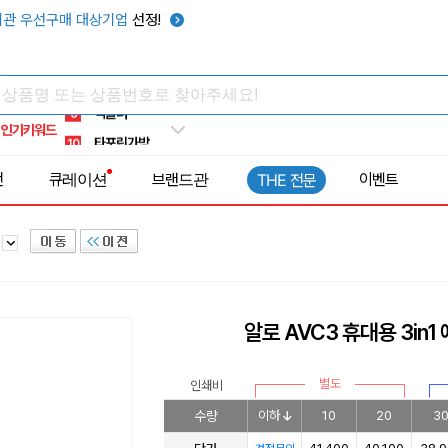
우산
6
관 우선구매 대상기업
선정!
텀블러
7
쿨토시
8
넥쿨러
9
인기키워드
타포린가방
10
선풍기
1
전
큐레이션
브랜드관
이벤트
THE 전문
건
알로 AVC3 휴대용 3in
별도
인쇄비
수량
이하
10
20
3