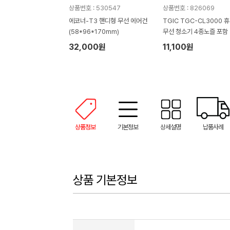
상품번호 : 530547
상품번호 : 826069
에코너-T3 핸디형 무선 에어건
TGIC TGC-CL3000 
(58*96*170mm)
무선 청소기 4종노즐 포함
32,000원
11,100원
상품정보
기본정보
상세설명
납품사례
상품 기본정보