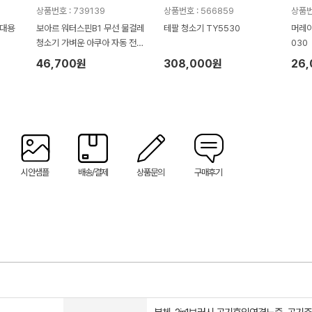
상품번호 : 739139
상품번호 : 566859
상품번
휴대용
보아르 워터스핀B1 무선 물걸레
테팔 청소기 TY5530
머레이
청소기 가벼운 아쿠아 자동 전동
030
회전 걸레
46,700원
308,000원
26
시안샘플
배송/결제
상품문의
구매후기