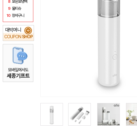
8
보온보냉백
9
물티슈
10
장바구니
대박머니
₩
COUPON
SHOP
모바일에서도
세종기프트