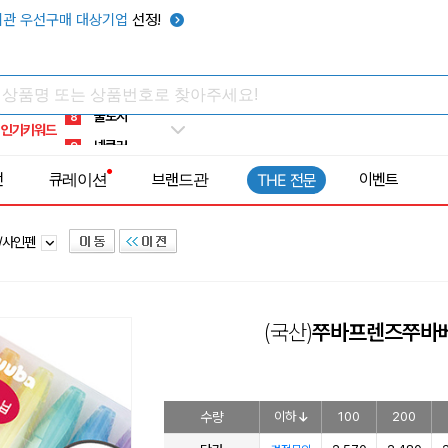
키캡
5
관 우선구매 대상기업
선정!
우산
6
텀블러
7
쿨토시
8
인기키워드
넥쿨러
9
타포린가방
10
전
큐레이션
브랜드관
이벤트
THE 전문
선풍기
1
/사인펜
(국산)
쭈바프렌즈쭈바
수량
이하
100
200