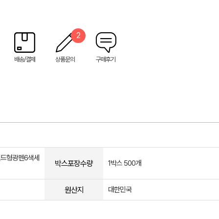
2
배송/결제
상품문의
구매후기
일드형광펜6색세
박스포장수량
1박스 500개
원산지
대한민국