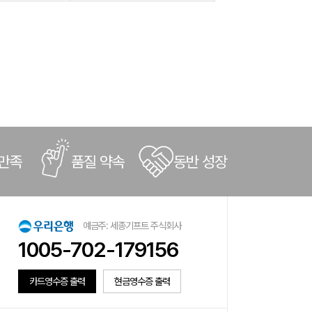
 만족
품질 약속
동반 성장
예금주: 세종기프트 주식회사
1005-702-179156
카드영수증 출력
현금영수증 출력