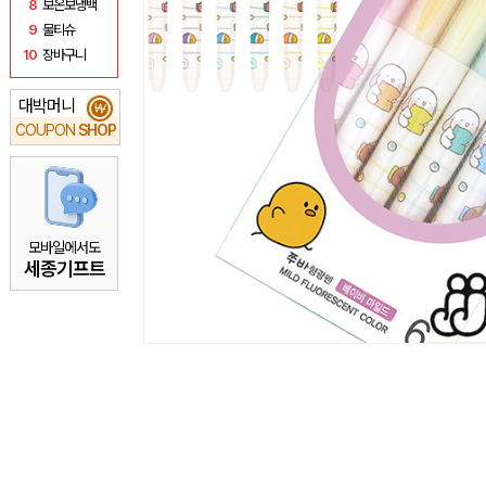
8
보온보냉백
9
물티슈
10
장바구니
대박머니
₩
COUPON
SHOP
모바일에서도
세종기프트