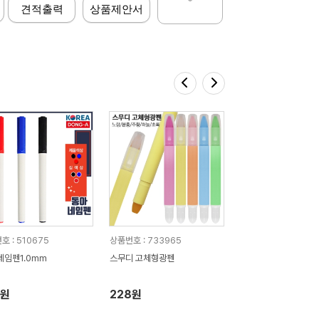
견적출력
상품제안서
호 : 510675
상품번호 : 733965
네임펜1.0mm
스무디 고체형광펜
7원
228원