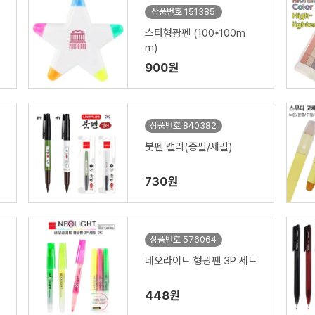
상품번호 151385
스타형광펜 (100*100m
m)
900원
상품번호 840382
붓펜 캘리(중필/세필)
730원
상품번호 576064
네오라이트 형광펜 3P 세트
448원