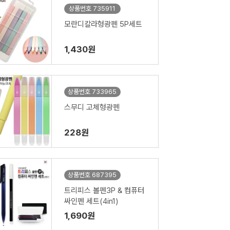
상품번호 735911
모란디칼라형광펜 5P세트
1,430원
상품번호 733965
스무디 고체형광펜
228원
상품번호 687395
트리피스 볼펜3P & 컴퓨터
싸인펜 세트(4in1)
1,690원