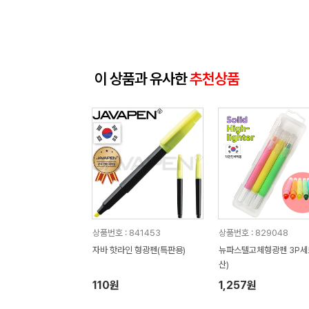
이 상품과 유사한
추천상품
상품번호 : 841453
상품번호 : 829048
자바 핫라인 형광펜(특판용)
뉴파스텔고체형광펜 3P세
산)
110원
1,257원