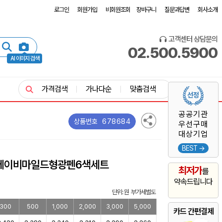
로그인
회원가입
비회원조회
장바구니
질문과답변
회사소개
고객센터 상담문의
02.500.5900
AI 이미지 검색
가격검색
가나다순
맞춤검색
공공기관
678684
상품번호
우선구매
대상기업
BEST →
베이비마일드형광펜6색세트
최저가
를
약속드립니다
단위: 원 부가세별도
300
500
1,000
2,000
3,000
5,000
카드 간편결제