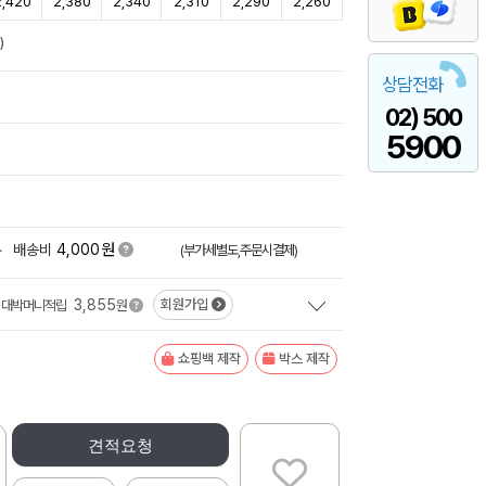
2,420
2,380
2,340
2,310
2,290
2,260
)
상담전화
02) 500
5900
원
+
배송비
4,000
(부가세별도,주문시결제)
3,855
회원가입
대박머니적립
원
쇼핑백 제작
박스 제작
견적요청