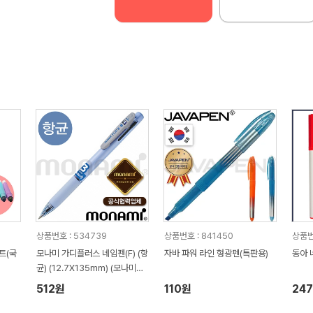
상품번호 : 534739
상품번호 : 841450
상품번
트(국
모나미 가디플러스 네임펜(F) (항
자바 파워 라인 형광펜(특판용)
동아 
균) (12.7X135mm) (모나미공
식협력업체)
512원
110원
24