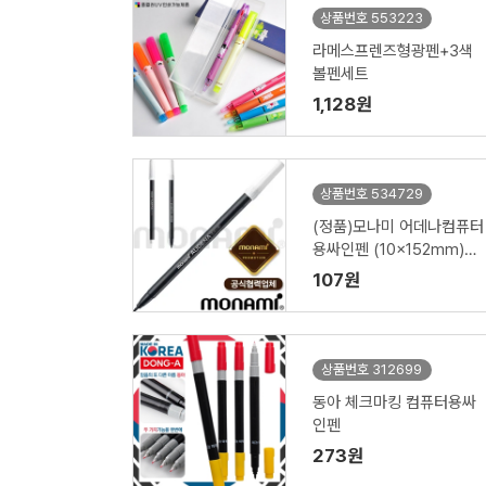
상품번호 553223
라메스프렌즈형광펜+3색
볼펜세트
1,128원
상품번호 534729
(정품)모나미 어데나컴퓨터
용싸인펜 (10x152mm)
(모나미공식협력업체)
107원
상품번호 312699
동아 체크마킹 컴퓨터용싸
인펜
273원