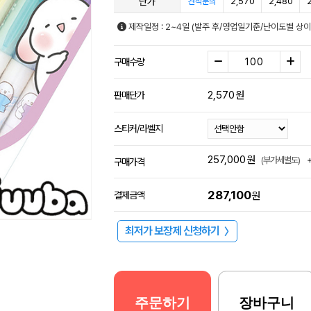
단가
2,570
2,480
견적문의
제작일정 : 2~4일 (발주 후/영업일기준/난이도별 상이
구매수량
2,570
원
판매단가
스티커/라벨지
257,000
원
(부가세별도)
구매가격
287,100
결제금액
원
최저가 보장제 신청하기
〉
주문하기
장바구니