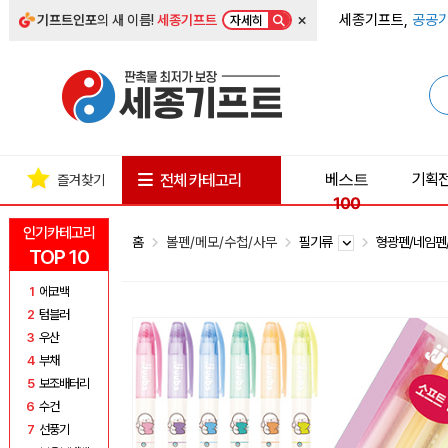
×
세종기프트,
공공기
기프트인포
의 새 이름!
세종기프트
자세히
베스트
기획
전체 카테고리
즐겨찾기
100
인기카테고리
홈
볼펜/메모/수첩/사무
필기류
형광펜/네임펜
TOP 10
1
에코백
2
텀블러
3
우산
4
부채
5
보조배터리
6
수건
7
선풍기