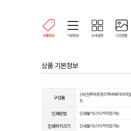
상품정보
기본정보
상세설명
시안샘플
상품 기본정보
(국산)쭈바프렌즈쭈바베이비마
구성품
트
인쇄방법
인쇄불가/스티커작업가능
인쇄위치크기
인쇄불가/스티커작업가능