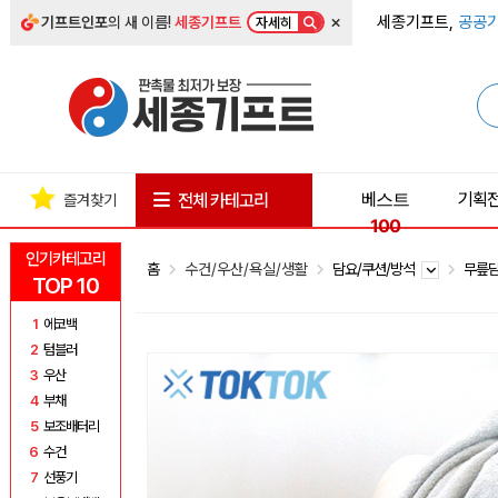
×
세종기프트,
공공기
기프트인포
의 새 이름!
세종기프트
자세히
베스트
기획
전체 카테고리
즐겨찾기
100
인기카테고리
홈
수건/우산/욕실/생활
담요/쿠션/방석
무릎
TOP 10
1
에코백
2
텀블러
3
우산
4
부채
5
보조배터리
6
수건
7
선풍기