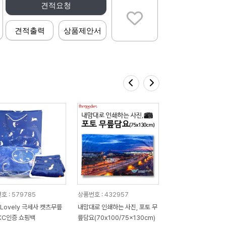
견적요청
견적출력
상품제안서
호 : 579785
상품번호 : 432957
 Lovely 극세사 캣츠무릎
내맘대로 인쇄하는 사진, 포토 무
KC인증 쇼핑백
릎담요(70x100/75x130cm)