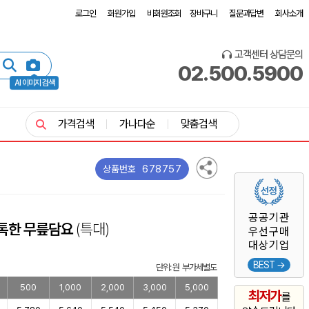
로그인
회원가입
비회원조회
장바구니
질문과답변
회사소개
고객센터 상담문의
02.500.5900
AI 이미지 검색
가격검색
가나다순
맞춤검색
678757
상품번호
공공기관
톡톡한 무릎담요
(특대)
우선구매
대상기업
BEST →
단위: 원 부가세별도
500
1,000
2,000
3,000
5,000
최저가
를