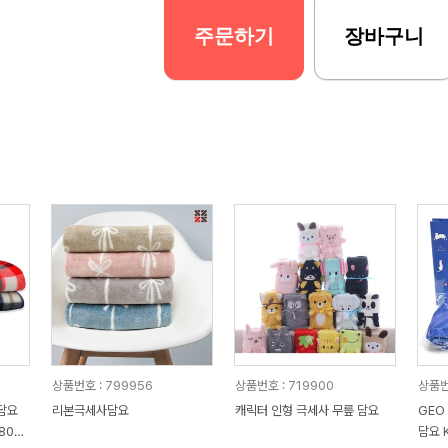
주문하기
장바구니
상품번호 : 799956
상품번호 : 719900
상품번
담요
리본극세사담요
캐릭터 인형 극세사 무릎 담요
GEO
80c
담요 