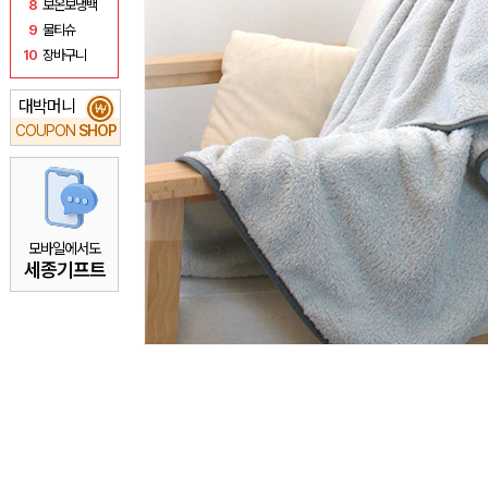
8
보온보냉백
9
물티슈
10
장바구니
대박머니
₩
COUPON
SHOP
모바일에서도
세종기프트