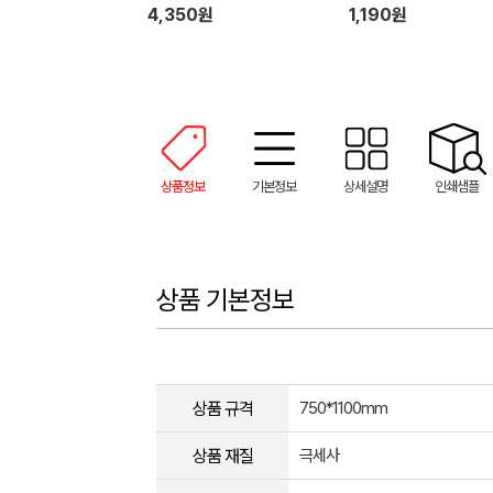
m) // 인쇄제작가능
4,350원
1,190원
상품정보
기본정보
상세설명
인쇄샘플
상품 기본정보
상품 규격
750*1100mm
상품 재질
극세사