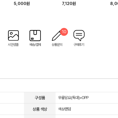
5,000원
7,120원
8,
10
시안샘플
배송/결제
상품문의
구매후기
구성품
무릎담요(특대)+OPP
상품 색상
색상랜덤