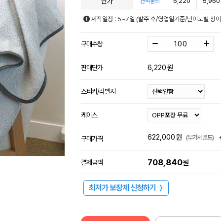
단가
6,220
5,960
견적문의
제작일정 : 5~7일 (발주 후/영업일기준/난이도별 상이
구매수량
6,220
원
판매단가
스티커/라벨지
케이스
622,000
원
(부가세별도)
구매가격
708,840
결제금액
원
최저가 보장제 신청하기
〉