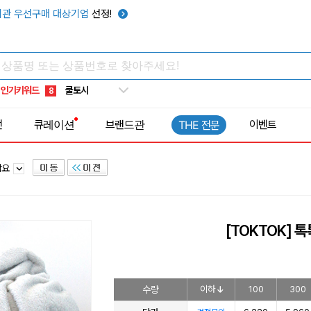
키캡
5
관 우선구매 대상기업
선정!
우산
6
텀블러
7
쿨토시
8
인기키워드
넥쿨러
9
타포린가방
10
전
큐레이션
브랜드관
이벤트
THE 전문
선풍기
1
담요
[TOKTOK] 
수량
이하
100
300