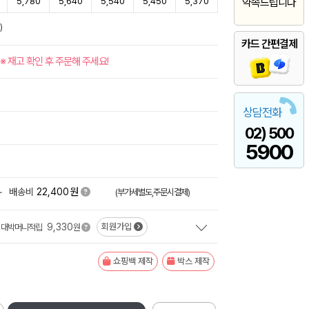
5,780
5,640
5,540
5,450
5,370
약속드립니다
)
카드 간편결제
※ 재고 확인 후 주문해 주세요!
상담전화
02) 500
5900
원
+
배송비
22,400
(부가세별도,주문시결제)
9,330
회원가입
대박머니적립
원
쇼핑백 제작
박스 제작