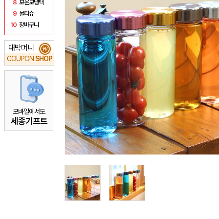
8
보온보냉백
9
물티슈
10
장바구니
대박머니
₩
COUPON
SHOP
모바일에서도
세종기프트