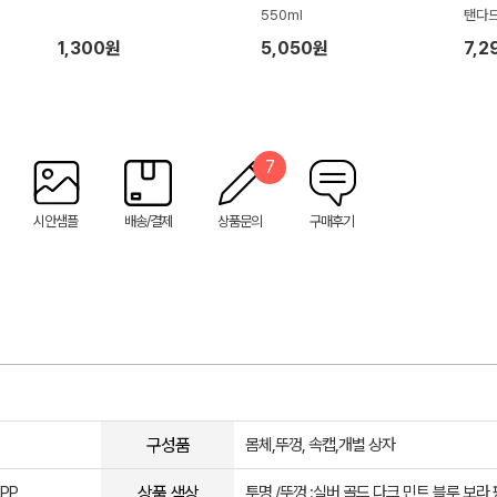
550ml
탠다드
1,300원
5,050원
7,2
7
시안샘플
배송/결제
상품문의
구매후기
구성품
몸체,뚜껑, 속캡,개별 상자
상품 색상
PP
투명 /뚜껑 :실버,골드,다크,민트,블루,보라