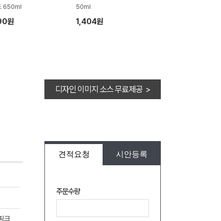
 650ml
50ml
90원
1,404원
디자인 이미지 소스 무료제공 >
견적요청
시안등록
주문수량
,핑크