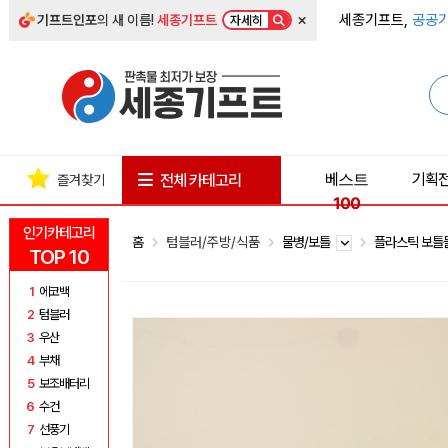
×
세종기프트,
공공기
기프트인포
의 새 이름!
세종기프트
자세히
베스트
기획
전체 카테고리
즐겨찾기
100
인기카테고리
홈
텀블러/주방/식품
물병/보틀
플라스틱 보
TOP 10
1
에코백
2
텀블러
3
우산
4
부채
5
보조배터리
6
수건
7
선풍기