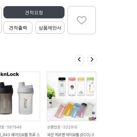
견적요청
견적출력
상품제안서
호 : 567646
상품번호 : 522910
쉐이킷보틀 프로 스
국산 에코젠 마이보틀 (ECO) 3