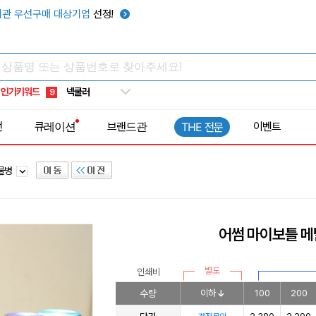
우산
6
관 우선구매 대상기업
선정!
텀블러
7
쿨토시
8
넥쿨러
9
인기키워드
타포린가방
10
선풍기
1
전
큐레이션
브랜드관
이벤트
THE 전문
틀물병
어썸 마이보틀 메
별도
인쇄비
수량
이하
100
200