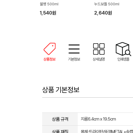
물병 500ml
누드보틀 500ml
1,540원
2,640원
상품정보
기본정보
상세설명
인쇄샘플
상품 기본정보
상품 규격
지름6.4cm x 19.5cm
상품 재질
몸체:트라이탄/뚜껑METAL+속캡