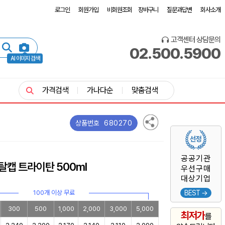
로그인
회원가입
비회원조회
장바구니
질문과답변
회사소개
고객센터 상담문의
02.500.5900
AI 이미지 검색
가격검색
가나다순
맞춤검색
680270
상품번호
공공기관
탈캡 트라이탄 500ml
우선구매
대상기업
100개 이상 무료
BEST →
300
500
1,000
2,000
3,000
5,000
최저가
를