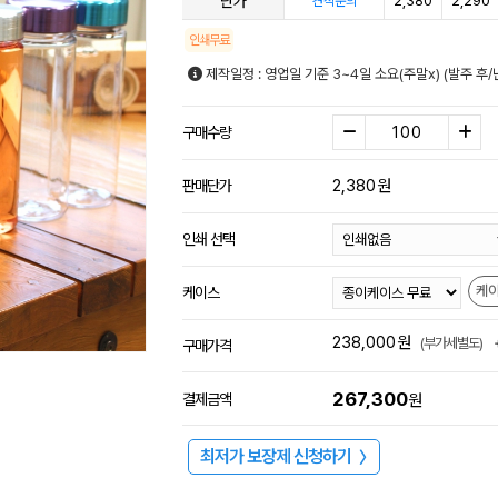
단가
2,380
2,290
견적문의
인쇄무료
제작일정 : 영업일 기준 3~4일 소요(주말x) (발주 후
구매수량
2,380
원
판매단가
인쇄 선택
케
케이스
238,000
원
(부가세별도)
구매가격
267,300
결제금액
원
최저가 보장제 신청하기
〉