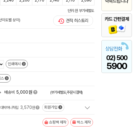
2,240
2,200
2,170
2,140
2,110
2,090
약속드립니다
단위: 원 부가세별도
카드 간편결제
/난이도별 상이)
견적 히스토리
상담전화
02) 500
5900
인쇄예시
이스
원
+
배송비
5,000
(부가세별도,주문시결제)
3,570
회원가입
대박머니적립
원
쇼핑백 제작
박스 제작