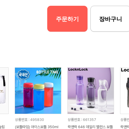
주문하기
장바구니
상품번호 : 495830
상품번호 : 661357
상품번
슬림
(보틀타임) 아이스보틀 350ml
락앤락 646 데일리 밸런스 보틀
락앤락_943 