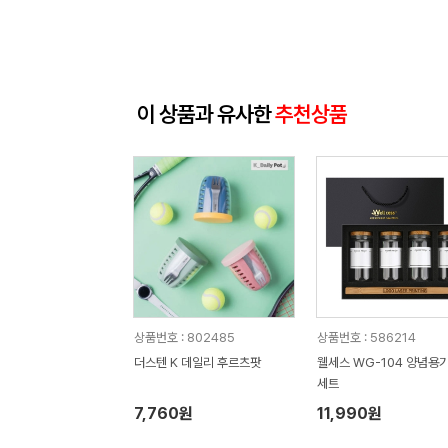
이 상품과 유사한
추천상품
상품번호 : 802485
상품번호 : 586214
더스텐 K 데일리 후르츠팟
웰세스 WG-104 양념용기
세트
7,760원
11,990원