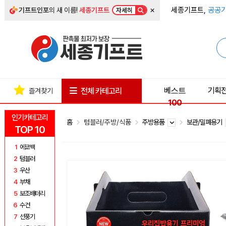
×
세종기프트,
공공기
기프트인포
의 새 이름!
세종기프트
자세히
베스트
기획
전체 카테고리
즐겨찾기
100
인기카테고리
홈
텀블러/주방/식품
주방용품
보관/밀폐용기
TOP 10
1
에코백
2
텀블러
3
우산
4
부채
5
보조배터리
6
수건
7
선풍기