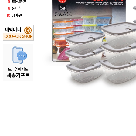
8
보온보냉백
9
물티슈
10
장바구니
대박머니
₩
COUPON
SHOP
모바일에서도
세종기프트