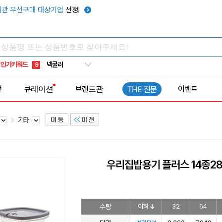
우산
6
관 우선구매 대상기업
선정!
텀블러
7
쿨토시
8
넥쿨러
9
인기키워드
타포린가방
10
선풍기
1
전
큐레이션
브랜드관
이벤트
THE 전문
기타
우리집밥용기 플러스 14종28
수량
이하
32
64