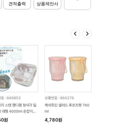
견적출력
상품제안서
호 : 849853
상품번호 : 860276
지 스텐 핸디형 정사각 밀
케어프린 샐러드 후르츠팟 760
잡이케
ml
포함
50원
4,780원