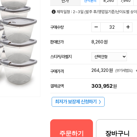
단가
8,260
7,940
견적문의
제작일정 : 2~3일 (발주 후/영업일기준/난이도별 상이
구매수량
8,260
원
판매단가
스티커/라벨지
264,320
원
(부가세별도)
구매가격
303,952
결제금액
원
최저가 보장제 신청하기
〉
주문하기
장바구니