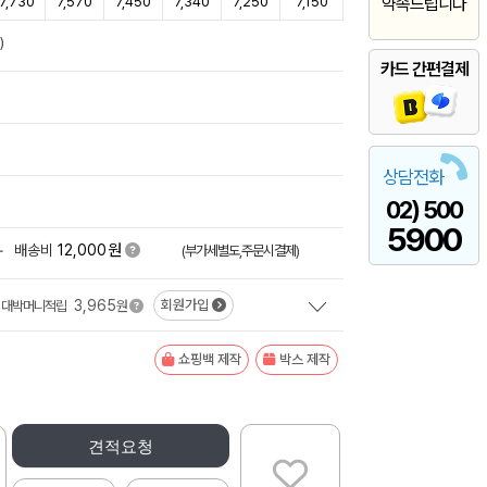
7,730
7,570
7,450
7,340
7,250
7,150
약속드립니다
)
카드 간편결제
상담전화
02) 500
5900
원
+
배송비
12,000
(부가세별도,주문시결제)
3,965
회원가입
대박머니적립
원
쇼핑백 제작
박스 제작
견적요청