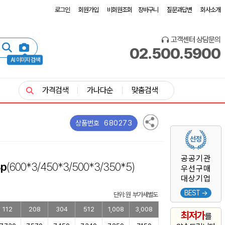
로그인
회원가입
비회원조회
장바구니
질문과답변
회사소개
고객센터 상담문의
02.500.5900
AI 이미지 검색
가격검색
가나다순
맞춤검색
680273
상품번호
공공기관
p
(600*3/450*3/500*3/350*5)
우선구매
대상기업
BEST →
단위: 원 부가세별도
112
208
304
512
1,008
3,008
최저가
를