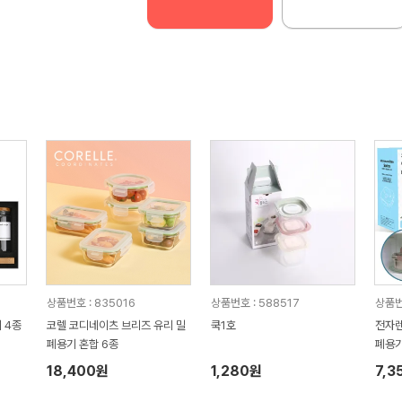
상품번호 : 835016
상품번호 : 588517
상품번
 4종
코렐 코디네이츠 브리즈 유리 밀
쿡1호
전자렌
폐용기 혼합 6종
폐용기 대형 4000ml 손
이스
18,400원
1,280원
7,3