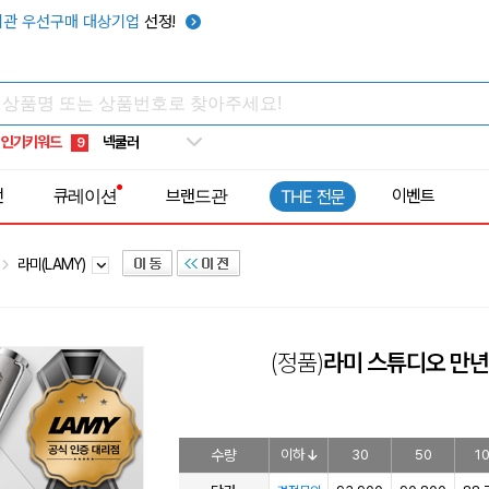
키캡
5
관 우선구매 대상기업
선정!
우산
6
텀블러
7
쿨토시
8
인기키워드
넥쿨러
9
타포린가방
10
전
큐레이션
브랜드관
이벤트
THE 전문
선풍기
1
라미(LAMY)
(정품)
라미 스튜디오 만년
수량
이하
30
50
1