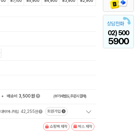
700
87,100
85,900
84,900
83,900
82,900
상담전화
02) 500
5900
원
+
배송비
3,500
(부가세별도,주문시결제)
42,255
회원가입
대박머니적립
원
쇼핑백 제작
박스 제작