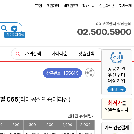
로그인
회원가입
비회원조회
장바구니
질문과답변
회사소개
고객센터 상담문의
02.500.5900
AI 이미지 검색
가격검색
가나다순
맞춤검색
공공기관
155615
상품번호
우선구매
대상기업
BEST →
필 065
(라미공식인증대리점)
최저가
를
약속드립니다
단위: 원 부가세별도
00
200
300
500
1,000
2,000
카드 간편결제