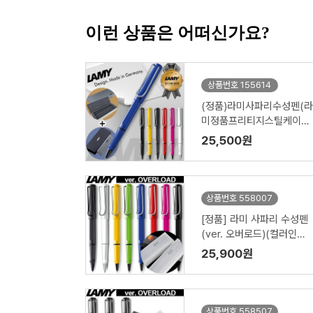
이런 상품은 어떠신가요?
상품번호 155614
(정품)라미사파리수성펜(라
미정품프리티지스틸케이스
증정)
25,500원
상품번호 558007
[정품] 라미 사파리 수성펜
(ver. 오버로드)(컬러인쇄
가능)
25,900원
상품번호 558507