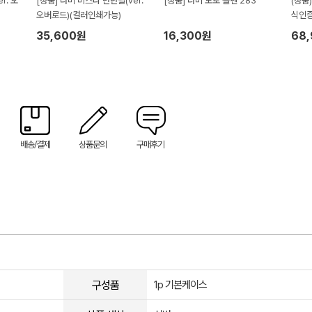
r. 오
[정품] 라미 비스타 만년필(ver.
[정품] 라미 노토 볼펜 283
(정품
오버로드)(컬러인쇄가능)
식인증
35,600원
16,300원
68
배송/결제
상품문의
구매후기
구성품
1p 기본케이스