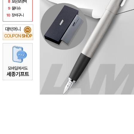
8
보온보냉백
9
물티슈
10
장바구니
대박머니
₩
COUPON
SHOP
모바일에서도
세종기프트