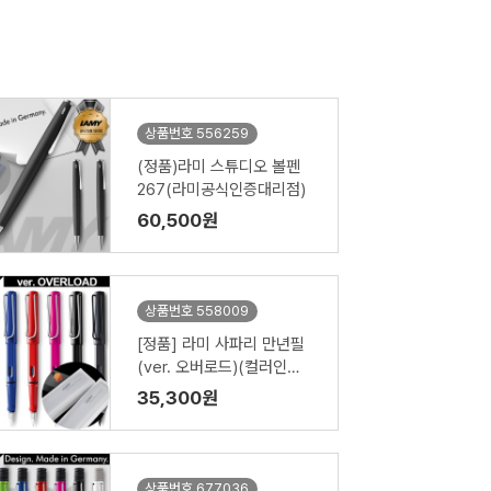
상품번호 556259
(정품)라미 스튜디오 볼펜
267(라미공식인증대리점)
60,500원
상품번호 558009
[정품] 라미 사파리 만년필
(ver. 오버로드)(컬러인쇄
가능)
35,300원
상품번호 677036