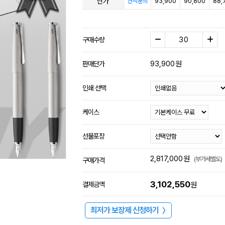
단가
93,900
90,800
88,
견적문의
구매수량
93,900
원
판매단가
인쇄 선택
케이스
선물포장
2,817,000
원
(부가세별도)
구매가격
3,102,550
결제금액
원
최저가 보장제 신청하기
〉