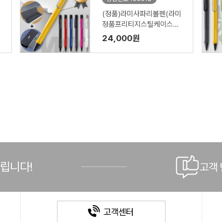
(정품)라미사파리볼펜(라미
정품프리티지스틸케이스증
정)
24,000원
드립니다!
고객
고객센터