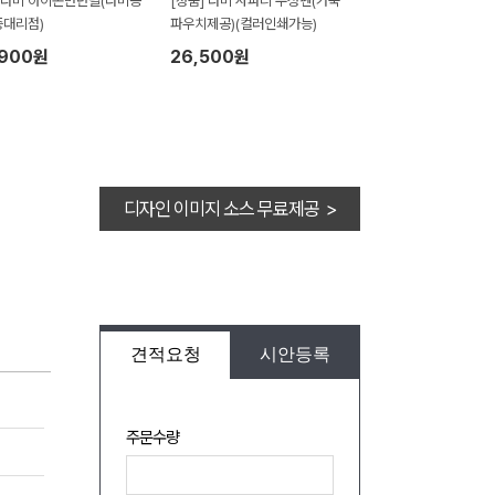
)라미 아이온만년필(라미공
[정품] 라미 사파리 수성펜(가죽
대리점)
파우치제공)(컬러인쇄가능)
,900원
26,500원
디자인 이미지 소스 무료제공 >
견적요청
시안등록
주문수량