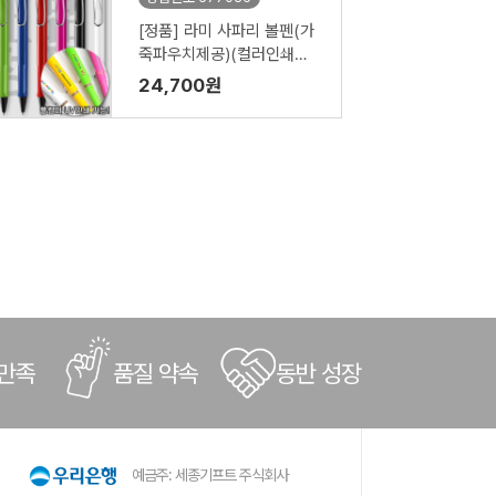
[정품] 라미 사파리 볼펜(가
죽파우치제공)(컬러인쇄가
능)
24,700원
 만족
품질 약속
동반 성장
예금주: 세종기프트 주식회사