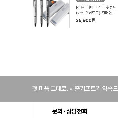
[정품] 라미 비스타 수성펜
(ver. 오버로드)(컬러인쇄
가능)
25,900원
첫 마음 그대로! 세종기프트가 약속
문의 · 상담전화