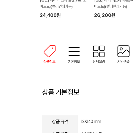
[정품] 라미 비스타 볼펜(ver. 오
[정품] 라미 비스타 샤프(ve
버로드)(컬러인쇄가능)
버로드)(컬러인쇄가능)
24,400원
26,200원
상품정보
기본정보
상세설명
시안샘플
상품 기본정보
상품 규격
12X140 mm