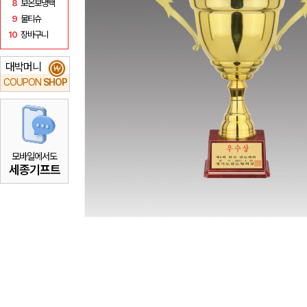
8
보온보냉백
9
물티슈
10
장바구니
대박머니
₩
COUPON
SHOP
모바일에서도
세종기프트