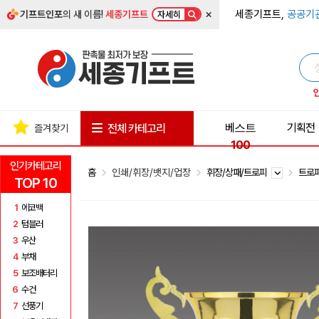
×
세종기프트,
공공기
기프트인포
의 새 이름!
세종기프트
자세히
베스트
기획전
전체 카테고리
즐겨찾기
100
인기카테고리
홈
인쇄/휘장/뱃지/업장
휘장/상패/트로피
트로
TOP 10
1
에코백
2
텀블러
3
우산
4
부채
5
보조배터리
6
수건
7
선풍기