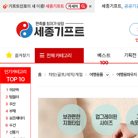
×
세종기프트,
공공기
기프트인포
의 새 이름!
세종기프트
자세히
베스트
기획전
전체 카테고리
즐겨찾기
100
인기카테고리
홈
차량/골프/레저/계절
여행용품
여행용파우
TOP 10
1
에코백
2
텀블러
3
우산
4
부채
5
보조배터리
6
수건
7
선풍기