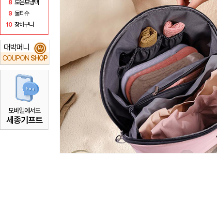
8
보온보냉백
9
물티슈
10
장바구니
대박머니
₩
COUPON
SHOP
모바일에서도
세종기프트