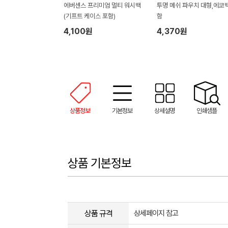
에버센스 프리미엄 멀티 워시백
투명 메쉬 파우치 대형,에코
(기프트 케이스 포함)
함
4,100원
4,370원
상품정보
기본정보
상세설명
인쇄샘플
상품 기본정보
상품 규격
상세페이지 참고