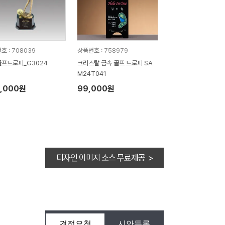
호 : 708039
상품번호 : 758979
프트로피_G3024
크리스탈 금속 골프 트로피 SA
M24T041
5,000원
99,000원
디자인 이미지 소스 무료제공 >
견적요청
시안등록