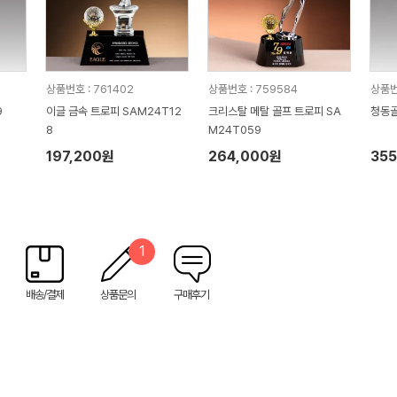
상품번호 : 761402
상품번호 : 759584
상품번
9
이글 금속 트로피 SAM24T12
크리스탈 메탈 골프 트로피 SA
청동골
8
M24T059
197,200원
264,000원
35
1
배송/결제
상품문의
구매후기