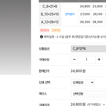
C_8*21*8
24,800
23,900
B_10*25*10
27,000
26,100
견적문의
A_12*28*12
29,300
28,300
칼라인쇄
인쇄무료
제작일정 : 3-5일 (발주 후/영업일기준/난이도별 상이
상품옵션
구매수량
24,800
원
판매단가
인쇄 선택
케이스
24,800
원
+
(부가세별도)
구매가격