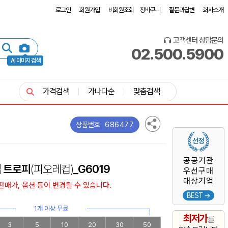
로그인
회원가입
비회원조회
장바구니
질문과답변
회사소개
고객센터 상담문의
02.500.5900
AI 이미지 검색
가격검색
가나다순
맞춤검색
686477
상품번호
공공기관
 트로피
(피오레컵)
_G6019
우선구매
대상기업
매가, 옵션 등이 변경될 수 있습니다.
BEST →
1개 이상 무료
최저가
를
3
5
10
20
30
50