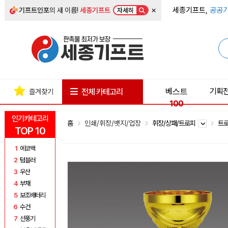
×
세종기프트,
공공기
기프트인포
의 새 이름!
세종기프트
자세히
베스트
기획
전체 카테고리
즐겨찾기
100
인기카테고리
홈
인쇄/휘장/뱃지/업장
휘장/상패/트로피
트
TOP 10
1
에코백
2
텀블러
3
우산
4
부채
5
보조배터리
6
수건
7
선풍기