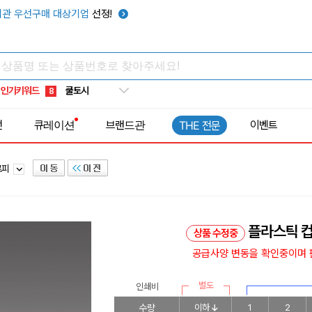
키캡
5
관 우선구매 대상기업
선정!
우산
6
텀블러
7
쿨토시
8
인기키워드
넥쿨러
9
타포린가방
10
전
큐레이션
브랜드관
이벤트
THE 전문
선풍기
1
로피
플라스틱 컵
상품 수정중
공급사양 변동을 확인중이며 판
별도
인쇄비
수량
이하
1
2