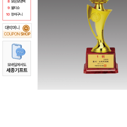
8
보온보냉백
9
물티슈
10
장바구니
대박머니
₩
COUPON
SHOP
모바일에서도
세종기프트