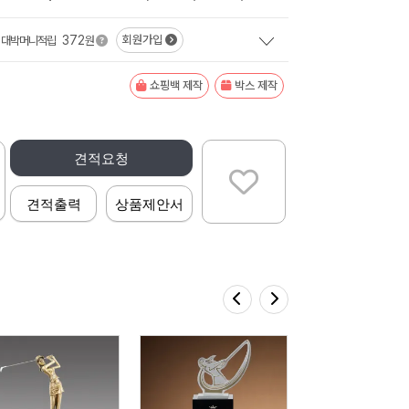
372
회원가입
대박머니적립
원
쇼핑백 제작
박스 제작
견적요청
견적출력
상품제안서