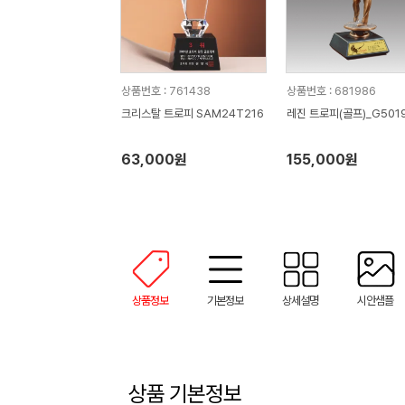
상품번호 : 761438
상품번호 : 681986
크리스탈 트로피 SAM24T216
레진 트로피(골프)_G501
63,000원
155,000원
상품정보
기본정보
상세설명
시안샘플
상품 기본정보