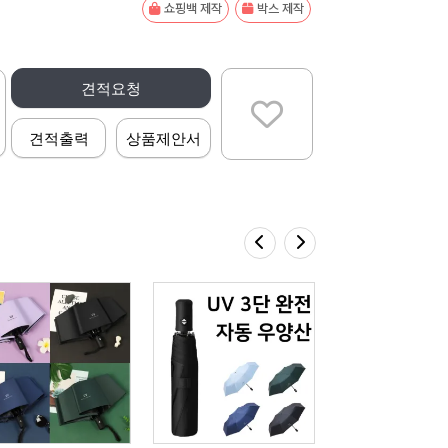
쇼핑백 제작
박스 제작
견적요청
견적출력
상품제안서