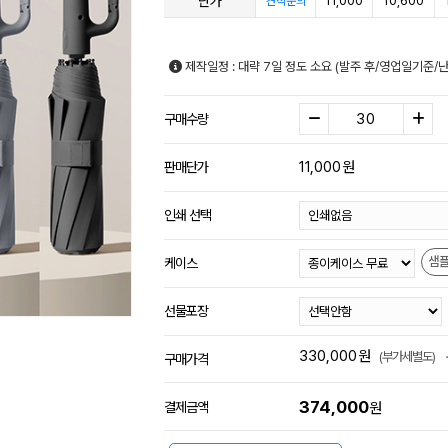
단가
11,000
10,600
견적문의
제작일정 : 대략 7일 정도 소요 (발주 후/영업일기준/
구매수량
11,000
원
판매단가
인쇄 선택
샘
케이스
선물포장
330,000
원
(부가세별도)
구매가격
374,000
결제금액
원