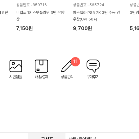
상품번호 : 859716
상품번호 : 565724
상품번
 5단
브렐로 18 스윗플라워 3단 우양
파스텔라 PS5 7K 3단 수동 양
3단암
산
우산(UPF50+)
7,150원
9,700원
5,1
11
시안샘플
배송/결제
상품문의
구매후기