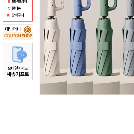
8
보온보냉백
9
물티슈
10
장바구니
대박머니
₩
COUPON
SHOP
모바일에서도
세종기프트