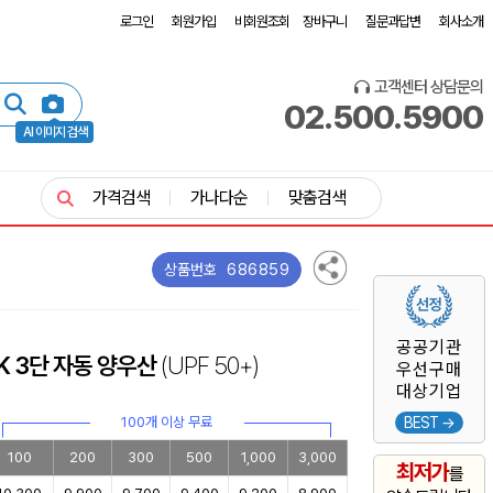
로그인
회원가입
비회원조회
장바구니
질문과답변
회사소개
고객센터 상담문의
02.500.5900
AI 이미지 검색
가격검색
가나다순
맞춤검색
686859
상품번호
공공기관
K 3단 자동 양우산
(UPF 50+)
우선구매
대상기업
100개 이상 무료
BEST →
100
200
300
500
1,000
3,000
최저가
를