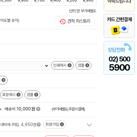
10,300
9,900
9,700
9,400
9,200
8,900
약속드립니다
단위: 원 부가세별도
카드 간편결제
난이도별 상이)
견적 히스토리
상담전화
02) 500
5900
인쇄예시
샘플
플
포장예시
샘플
원
+
배송비
10,000
(부가세별도,주문시결제)
4,950
회원가입
대박머니적립
원