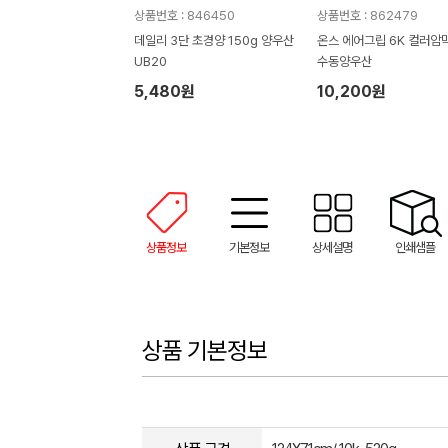
상품번호 : 846450
상품번호 : 862479
데일리 3단 초경양 150g 양우산
온스 에어그립 6K 컬러암막
UB20
수동양우산
5,480원
10,200원
상품정보
기본정보
상세설명
인쇄샘플
상품 기본정보