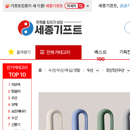
×
세종기프트,
공공기
기프트인포
의 새 이름!
세종기프트
자세히
베스트
기획
전체 카테고리
즐겨찾기
100
인기카테고리
홈
수건/우산/욕실/생활
우산
3단/5단우산
TOP 10
1
에코백
2
텀블러
3
우산
4
부채
5
보조배터리
6
수건
7
선풍기