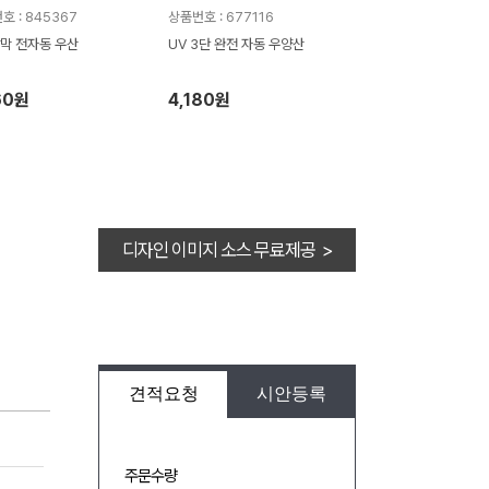
호 : 845367
상품번호 : 677116
막 전자동 우산
UV 3단 완전 자동 우양산
60원
4,180원
디자인 이미지 소스 무료제공 >
견적요청
시안등록
주문수량