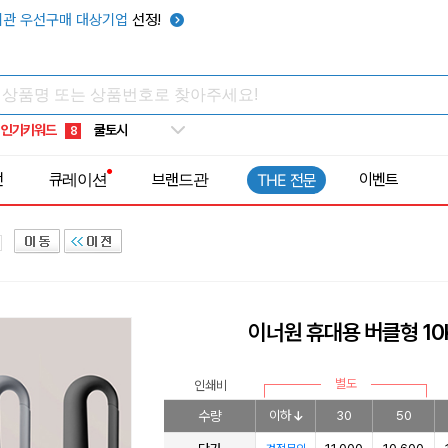
키캡
5
관 우선구매 대상기업
선정!
우산
6
텀블러
7
쿨토시
8
인기키워드
넥쿨러
9
타포린가방
10
전
큐레이션
브랜드관
이벤트
THE 전문
선풍기
1
이너원 휴대용 버클형 10
별도
인쇄비
수량
이하
30
50