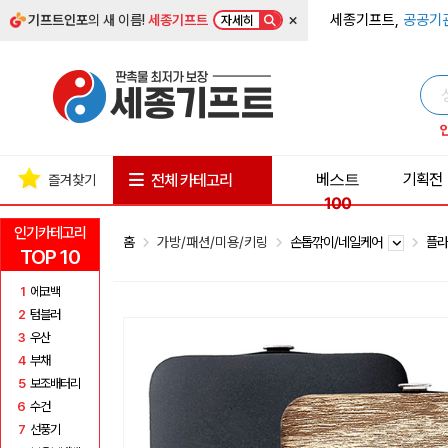
×
세종기프트,
공공기
기프트인포
의 새 이름!
세종기프트
자세히
베스트
기획전
전체 카테고리
즐겨찾기
100
인기카테고리
홈
가방/패션/미용/키링
손톱깎이/네일케어
플
TOP 10
1
에코백
2
텀블러
3
우산
4
부채
5
보조배터리
6
수건
7
선풍기