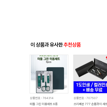
이 상품과 유사한
추천상품
상품번호 : 764314
상품번호 : 707507
터틀 그린 미용세트 6종
쓰리쎄븐 777 손톱깎이 세트