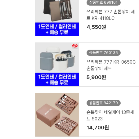
상품번호 699161
쓰리쎄븐 777 손톱깎이 세
트 KR-4118LC
4,550원
상품번호 760135
쓰리쎄븐 777 KR-0650C
손톱깎이 세트
5,900원
상품번호 842179
손톱깎이 네일케어 13종세
트 S023
14,700원