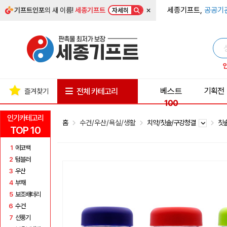
×
세종기프트,
공공기
기프트인포
의 새 이름!
세종기프트
자세히
베스트
기획전
전체 카테고리
즐겨찾기
100
인기카테고리
홈
수건/우산/욕실/생활
치약/칫솔/구강청결
칫
TOP 10
1
에코백
2
텀블러
3
우산
4
부채
5
보조배터리
6
수건
7
선풍기