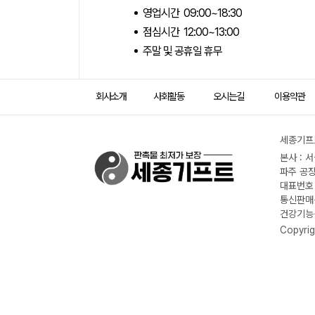
영업시간 09:00~18:30
점심시간 12:00~13:00
주말 및 공휴일 휴무
회사소개
사회활동
오시는길
이용약관
세종기프트
본사 : 
파주 공장
대표번호 :
통신판매신
건강기능식
Copyrig