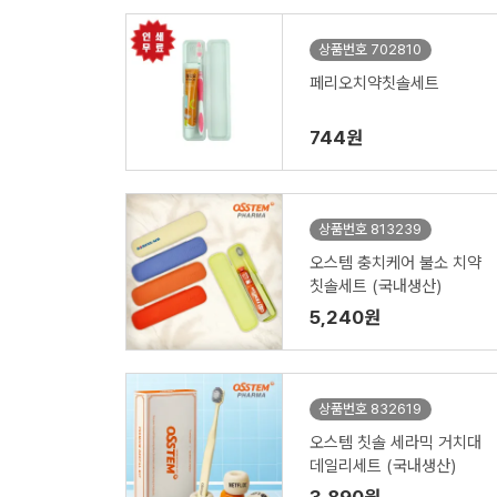
상품번호 702810
페리오치약칫솔세트
744원
상품번호 813239
오스템 충치케어 불소 치약
칫솔세트 (국내생산)
5,240원
상품번호 832619
오스템 칫솔 세라믹 거치대
데일리세트 (국내생산)