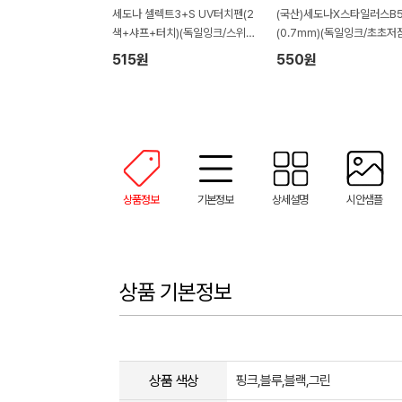
세도나 셀렉트3+S UV터치펜(2
(국산)세도나X스타일러스B5
색+샤프+터치)(독일잉크/스위스
(0.7mm)(독일잉크/초초저
팁)
515원
550원
상품정보
기본정보
상세설명
시안샘플
상품 기본정보
상품 색상
핑크,블루,블랙,그린