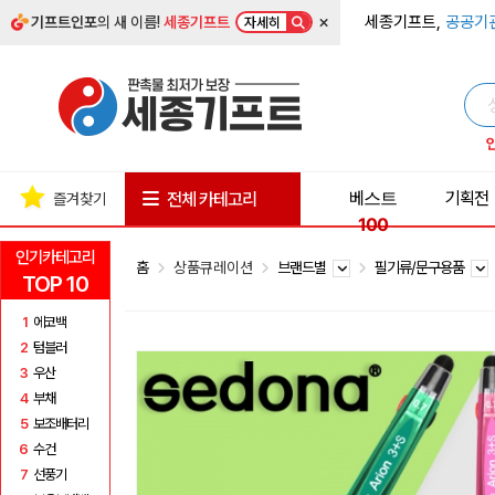
×
세종기프트,
공공기
기프트인포
의 새 이름!
세종기프트
자세히
베스트
기획전
전체 카테고리
즐겨찾기
100
인기카테고리
홈
상품큐레이션
브랜드별
필기류/문구용품
TOP 10
1
에코백
2
텀블러
3
우산
4
부채
5
보조배터리
6
수건
7
선풍기