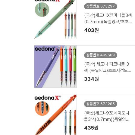
상품번호 673297
(국산)세도나X젬마니들3색
(0.7mm)(독일잉크/초초
저점도)
403원
상품번호 499689
(국산) 세도나 피코니들 3
색 (독일잉크/초초저점도/
0.7mm)
334원
상품번호 673285
(국산)세도나X토네이도니
들3색(0.7mm)(독일잉크/
초초저점도)
435원