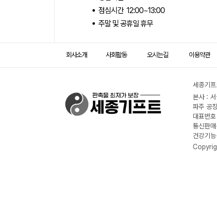
점심시간 12:00~13:00
주말 및 공휴일 휴무
회사소개
사회활동
오시는길
이용약관
세종기프트
본사 : 
파주 공장
대표번호 :
통신판매신
건강기능식
Copyrig