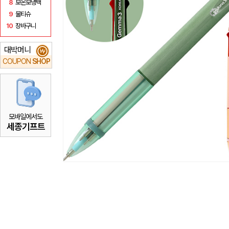
8
보온보냉백
9
물티슈
10
장바구니
대박머니
₩
COUPON
SHOP
모바일에서도
세종기프트