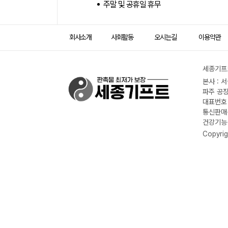
주말 및 공휴일 휴무
회사소개
사회활동
오시는길
이용약관
세종기프트
본사 : 
파주 공장
대표번호 :
통신판매신
건강기능식
Copyrig