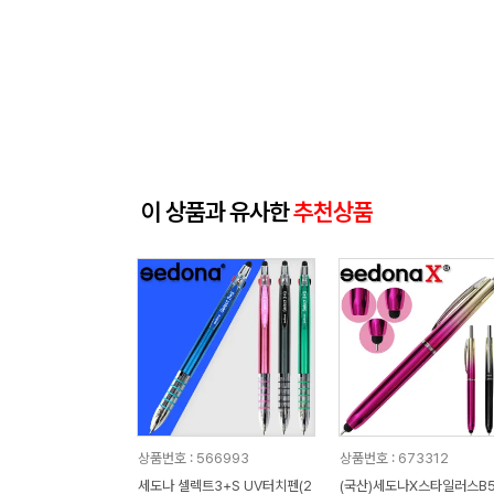
이 상품과 유사한
추천상품
상품번호 : 566993
상품번호 : 673312
세도나 셀렉트3+S UV터치펜(2
(국산)세도나X스타일러스B5