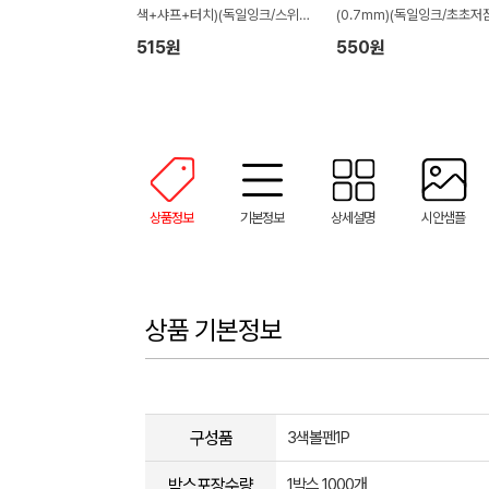
색+샤프+터치)(독일잉크/스위스
(0.7mm)(독일잉크/초초저
팁)
515원
550원
상품정보
기본정보
상세설명
시안샘플
상품 기본정보
구성품
3색볼펜1P
박스포장수량
1박스 1000개