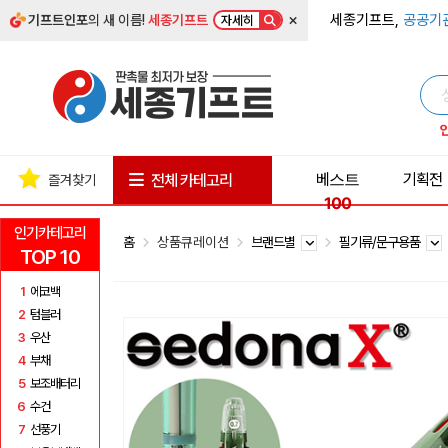
×
세종기프트,
공공기
기프트인포
의 새 이름!
세종기프트
자세히
베스트
기획전
전체 카테고리
즐겨찾기
100
인기카테고리
홈
상품큐레이션
브랜드별
필기류/문구용품
TOP 10
1
에코백
2
텀블러
3
우산
4
부채
5
보조배터리
6
수건
7
선풍기