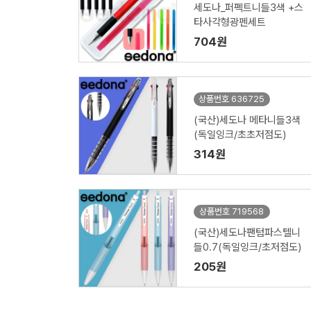
세도나_퍼펙트니들3색 +스
타사각형광펜세트
704원
상품번호 636725
(국산)세도나 메타니들3색
(독일잉크/초초저점도)
314원
상품번호 719568
(국산)세도나팬텀파스텔니
들0.7(독일잉크/초저점도)
205원