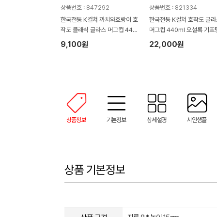
상품번호 : 847292
상품번호 : 821334
한국전통 K컬쳐 까치와호랑이 호
한국전통 K컬쳐 호작도 글라
작도 클래식 글라스 머그컵 440
머그컵 440ml 오설록 기프
ml (보자기 포장)
(보자기 포장)
9,100원
22,000원
상품정보
기본정보
상세설명
시안샘플
상품 기본정보