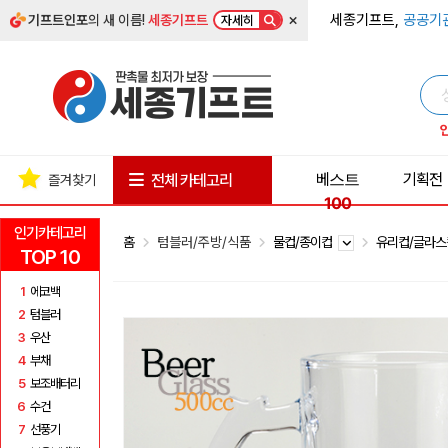
×
세종기프트,
공공기
기프트인포
의 새 이름!
세종기프트
자세히
베스트
기획전
전체 카테고리
즐겨찾기
100
인기카테고리
홈
텀블러/주방/식품
물컵/종이컵
유리컵/글라
TOP 10
1
에코백
2
텀블러
3
우산
4
부채
5
보조배터리
6
수건
7
선풍기