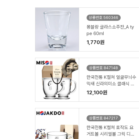
상품번호 560346
몽블랑 글라스소주잔_A ty
pe 60ml
1,770원
상품번호 847148
한국전통 K컬쳐 얼굴무늬수
막새 신라의미소 클래식 글
라스 머그컵 440ml 2P 기
12,100원
프팅
상품번호 847217
한국전통 K컬쳐 호작도 요
거트볼 시리얼볼 그릭 디저