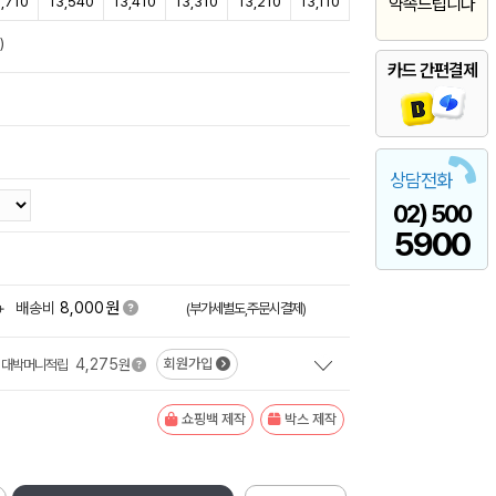
,710
13,540
13,410
13,310
13,210
13,110
약속드립니다
)
카드 간편결제
상담전화
02) 500
5900
원
+
배송비
8,000
(부가세별도,주문시결제)
4,275
회원가입
대박머니적립
원
쇼핑백 제작
박스 제작