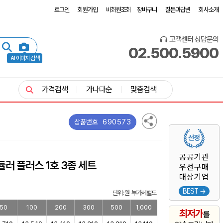
로그인
회원가입
비회원조회
장바구니
질문과답변
회사소개
고객센터 상담문의
02.500.5900
AI 이미지 검색
가격검색
가나다순
맞춤검색
690573
상품번호
공공기관
러 플러스 1호 3종 세트
우선구매
대상기업
BEST →
단위: 원 부가세별도
50
100
200
300
500
1,000
최저가
를