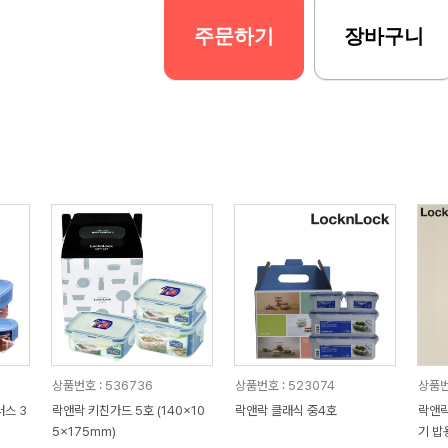
주문하기
장바구니
상품번호 : 536736
상품번호 : 523074
상품번
러스 3
락앤락 키친가드 5호 (140x10
락앤락 클래식 중4호
락앤락
5x175mm)
기 밥