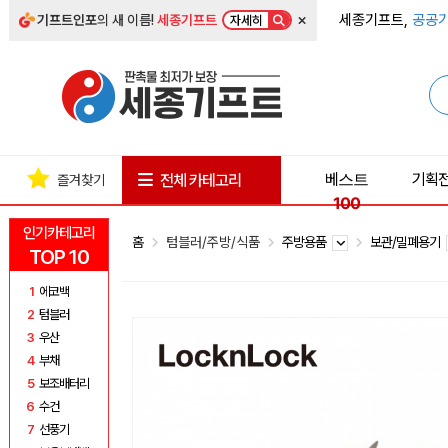
×
세종기프트,
공공기
기프트인포
의 새 이름!
세종기프트
자세히
베스트
기획
전체 카테고리
즐겨찾기
100
인기카테고리
홈
텀블러/주방/식품
주방용품
보관/밀폐용기
TOP 10
1
에코백
2
텀블러
3
우산
4
부채
5
보조배터리
6
수건
7
선풍기