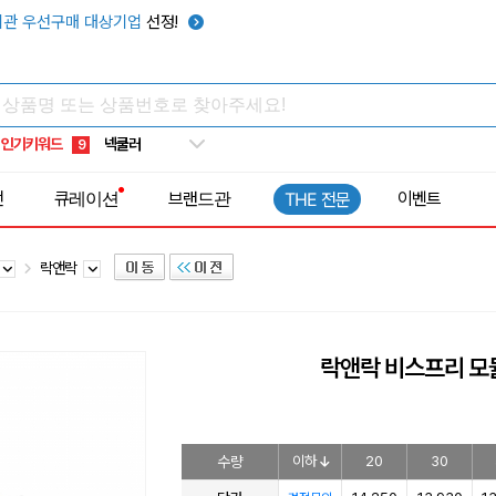
키캡
5
관 우선구매 대상기업
선정!
우산
6
텀블러
7
쿨토시
8
인기키워드
넥쿨러
9
타포린가방
10
전
큐레이션
브랜드관
이벤트
THE 전문
선풍기
1
락앤락
락앤락 비스프리 모듈
수량
이하
20
30