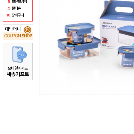
8
보온보냉백
9
물티슈
10
장바구니
대박머니
₩
COUPON
SHOP
모바일에서도
세종기프트