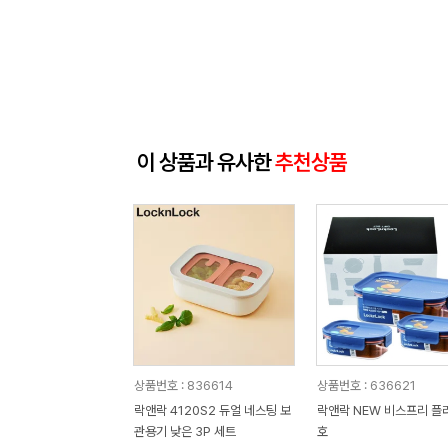
이 상품과 유사한
추천상품
상품번호 : 836614
상품번호 : 636621
락앤락 4120S2 듀얼 네스팅 보
락앤락 NEW 비스프리 플
관용기 낮은 3P 세트
호