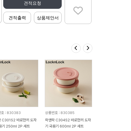
견적요청
견적출력
상품제안서
호 : 830383
상품번호 : 830385
 C301S2 바로한끼 도자
락앤락 C304S2 바로한끼 도자
용기 250ml 2P 세트
기 국용기 600ml 2P 세트