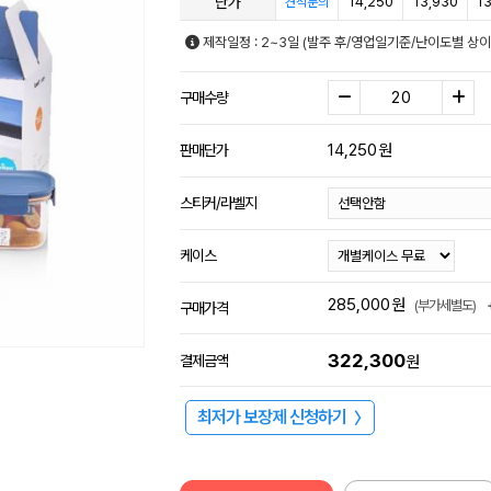
단가
14,250
13,930
13
견적문의
제작일정 : 2~3일 (발주 후/영업일기준/난이도별 상이
구매수량
14,250
원
판매단가
스티커/라벨지
케이스
285,000
원
(부가세별도)
구매가격
322,300
결제금액
원
최저가 보장제 신청하기
〉