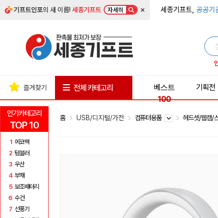
×
세종기프트,
공공기
기프트인포
의 새 이름!
세종기프트
자세히
베스트
기획전
전체 카테고리
즐겨찾기
100
인기카테고리
홈
USB/디지털/가전
컴퓨터용품
헤드셋/웹캠/
TOP 10
1
에코백
2
텀블러
3
우산
4
부채
5
보조배터리
6
수건
7
선풍기