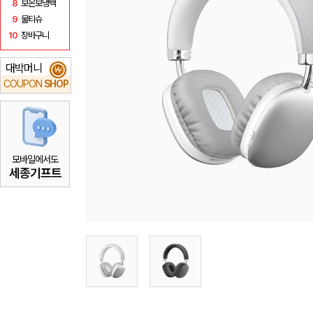
8
보온보냉백
9
물티슈
10
장바구니
대박머니
₩
COUPON
SHOP
모바일에서도
세종기프트