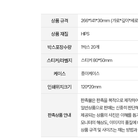
상품 규격
266*141*30mm (가로*깊이*세로) 
상품 재질
HIPS
박스포장수량
1박스 20개
스티커/라벨지
스티커 80*50mm
케이스
종이케이스
인쇄위치크기
120*20mm
판촉물은 판촉을 목적으로 제작하여
일반상품으로 판매는 신중히 판단해
판촉상품 안내
제공되는 상품의 사진은 이해를 
모니터의 해상도, 이미지의 품질에 
상품 규격 및 사이즈는 재는 방법과