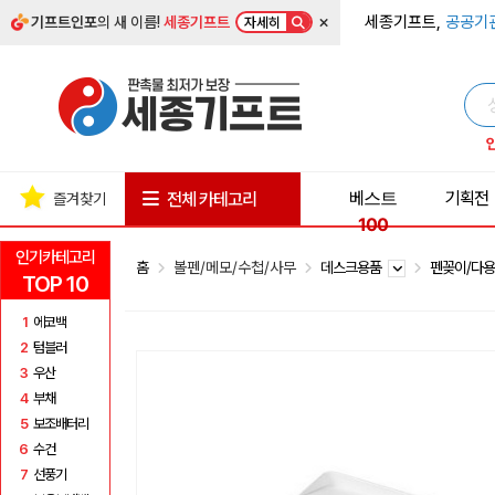
×
세종기프트,
공공기
기프트인포
의 새 이름!
세종기프트
자세히
베스트
기획전
전체 카테고리
즐겨찾기
100
인기카테고리
홈
볼펜/메모/수첩/사무
데스크용품
펜꽂이/다
TOP 10
1
에코백
2
텀블러
3
우산
4
부채
5
보조배터리
6
수건
7
선풍기