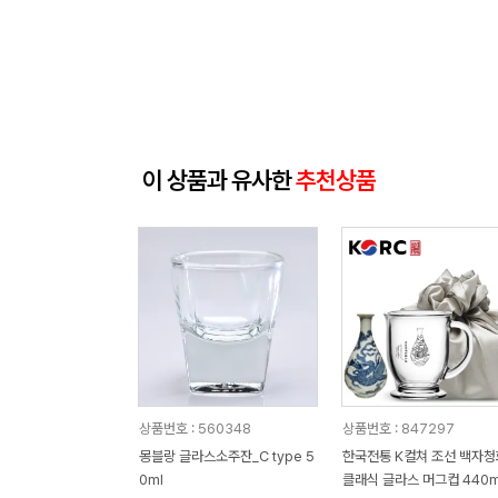
이 상품과 유사한
추천상품
상품번호 : 560348
상품번호 : 847297
몽블랑 글라스소주잔_C type 5
한국전통 K컬쳐 조선 백자청
0ml
클래식 글라스 머그컵 440m