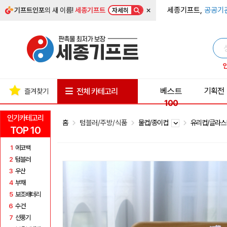
×
세종기프트,
공공기
기프트인포
의 새 이름!
세종기프트
자세히
베스트
기획전
전체 카테고리
즐겨찾기
100
인기카테고리
홈
텀블러/주방/식품
물컵/종이컵
유리컵/글라
TOP 10
1
에코백
2
텀블러
3
우산
4
부채
5
보조배터리
6
수건
7
선풍기