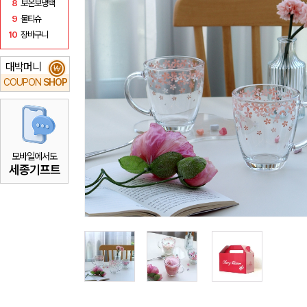
8
보온보냉백
9
물티슈
10
장바구니
대박머니
₩
COUPON
SHOP
모바일에서도
세종기프트