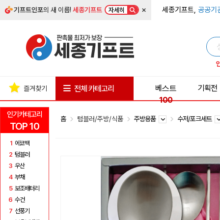
×
세종기프트,
공공기
기프트인포
의 새 이름!
세종기프트
자세히
베스트
기획전
전체 카테고리
즐겨찾기
100
인기카테고리
홈
텀블러/주방/식품
주방용품
수저/포크세트
TOP 10
1
에코백
2
텀블러
3
우산
4
부채
5
보조배터리
6
수건
7
선풍기