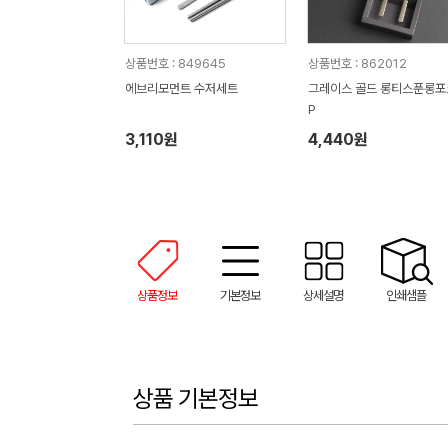
상품번호 : 849645
상품번호 : 862012
에브리모먼트 수저세트
그레이스 골드 롱티스푼롱포
P
3,110원
4,440원
상품정보
기본정보
상세설명
인쇄샘플
상품 기본정보