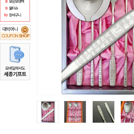
8
보온보냉백
9
물티슈
10
장바구니
대박머니
₩
COUPON
SHOP
모바일에서도
세종기프트