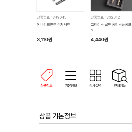
상품번호 : 849645
상품번호 : 862012
에브리모먼트 수저세트
그레이스 골드 롱티스푼롱포
P
3,110원
4,440원
상품정보
기본정보
상세설명
인쇄샘플
상품 기본정보