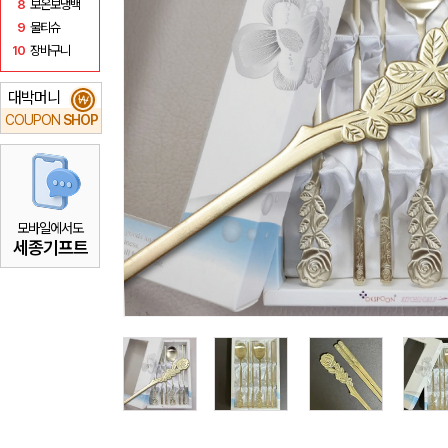
8
보온보냉백
9
물티슈
10
장바구니
대박머니
₩
COUPON
SHOP
모바일에서도
세종기프트