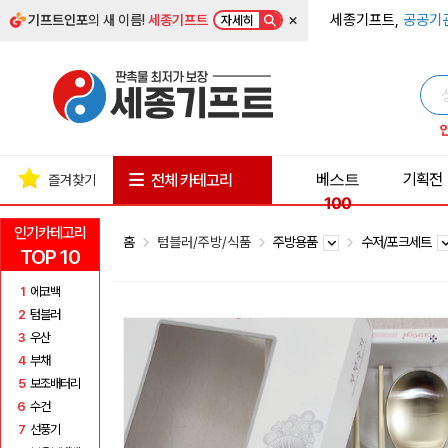
×
세종기프트,
공공기
기프트인포
의 새 이름!
세종기프트
자세히
베스트
기획전
전체 카테고리
즐겨찾기
100
인기카테고리
홈
텀블러/주방/식품
주방용품
수저/포크세트
TOP 10
1
에코백
2
텀블러
3
우산
4
부채
5
보조배터리
6
수건
7
선풍기