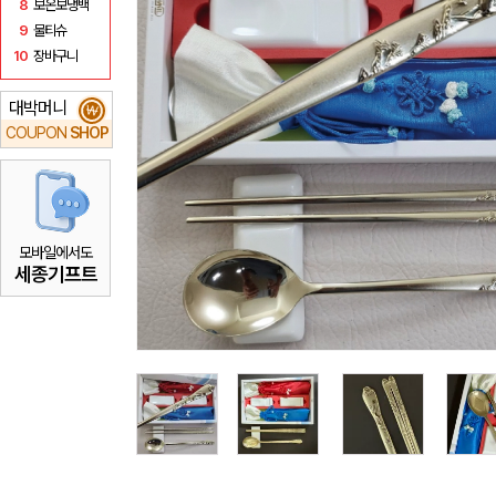
8
보온보냉백
9
물티슈
10
장바구니
대박머니
₩
COUPON
SHOP
모바일에서도
세종기프트