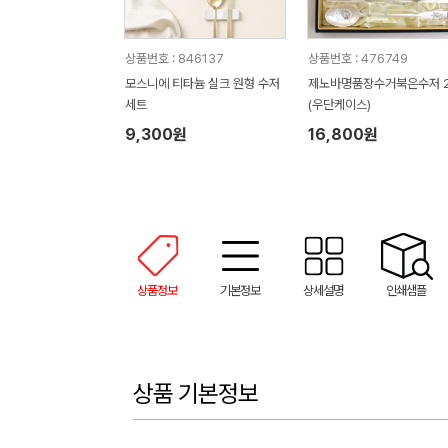
상품번호 : 846137
상품번호 : 476749
모스니에 티타늄 실크 원형 수저
제노바명품장수거북은수저 
세트
(우단케이스)
9,300원
16,800원
상품정보
기본정보
상세설명
인쇄샘플
상품 기본정보