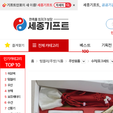
×
세종기프트,
공공기
기프트인포
의 새 이름!
세종기프트
자세히
베스트
기획전
전체 카테고리
즐겨찾기
100
인기카테고리
홈
텀블러/주방/식품
주방용품
수저/포크세트
TOP 10
1
에코백
2
텀블러
3
우산
4
부채
5
보조배터리
6
수건
7
선풍기