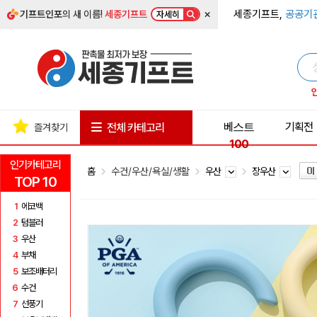
×
세종기프트,
공공기
기프트인포
의 새 이름!
세종기프트
자세히
베스트
기획전
전체 카테고리
즐겨찾기
100
인기카테고리
홈
수건/우산/욕실/생활
우산
장우산
TOP 10
1
에코백
2
텀블러
3
우산
4
부채
5
보조배터리
6
수건
7
선풍기