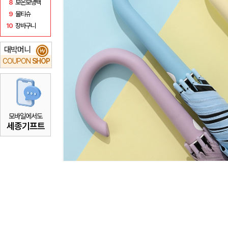
8
보온보냉백
9
물티슈
10
장바구니
대박머니
₩
COUPON
SHOP
모바일에서도
세종기프트