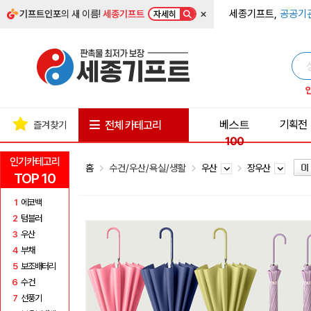
×
세종기프트,
공공기
기프트인포
의 새 이름!
세종기프트
자세히
베스트
기획전
전체 카테고리
즐겨찾기
100
인기카테고리
홈
수건/우산/욕실/생활
우산
장우산
TOP 10
1
에코백
2
텀블러
3
우산
4
부채
5
보조배터리
6
수건
7
선풍기