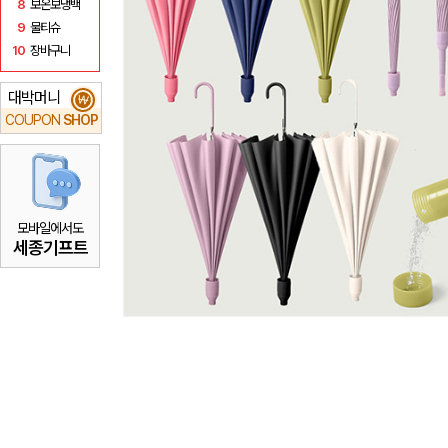
8
보온보냉백
9
물티슈
10
장바구니
대박머니
₩
COUPON
SHOP
모바일에서도
세종기프트