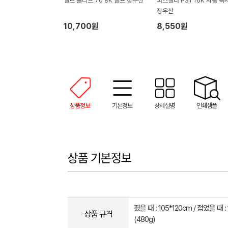
엘르 솔리드 70 8K 골프 장우산
파스텔라 PS1 16K 자동 곡
장우산
10,700원
8,550원
상품정보
기본정보
상세설명
인쇄샘플
상품 기본정보
폈을 때 : 105*120cm / 접었을 때 :
상품 규격
(480g)