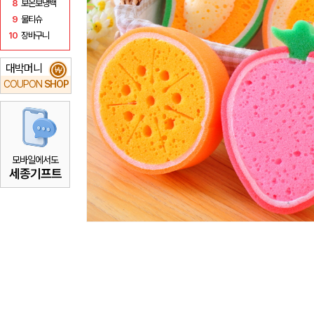
8
보온보냉백
9
물티슈
10
장바구니
대박머니
₩
COUPON
SHOP
모바일에서도
세종기프트