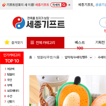
×
세종기프트,
공공기
기프트인포
의 새 이름!
세종기프트
자세히
베스트
기획전
전체 카테고리
즐겨찾기
100
인기카테고리
홈
텀블러/주방/식품
앞치마/수세미/행주
수세
TOP 10
1
에코백
2
텀블러
3
우산
4
부채
5
보조배터리
6
수건
7
선풍기