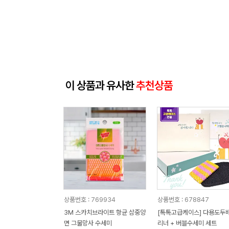
이 상품과 유사한
추천상품
상품번호 : 769934
상품번호 : 678847
3M 스카치브라이트 항균 삼중양
[톡톡고급케이스] 다용도두
면 그물망사 수세미
리너 + 버블수세미 세트