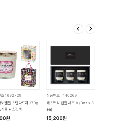
호 : 692729
상품번호 : 440269
노캔들 스텐다드자 170g
레스쁘리 캔들 세트 A (3oz x 3
드거울 + 쇼핑백
ea)
500원
15,200원