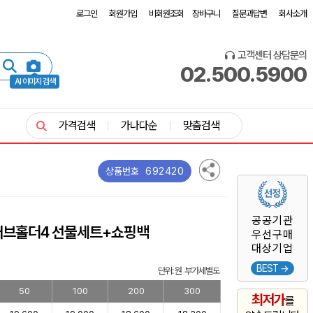
로그인
회원가입
비회원조회
장바구니
질문과답변
회사소개
고객센터 상담문의
02.500.5900
AI 이미지 검색
가격검색
가나다순
맞춤검색
692420
상품번호
공공기관
러브홀더4 선물세트+쇼핑백
우선구매
대상기업
BEST →
단위: 원 부가세별도
50
100
200
300
최저가
를