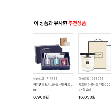
이 상품과 유사한
추천상품
상품번호 : 711933
상품번호 : 588091
양키캔들 보티브향초 선물세트 L
시즈넬 선물세트 캔들220
6P
45텀블러
8,900원
16,050원