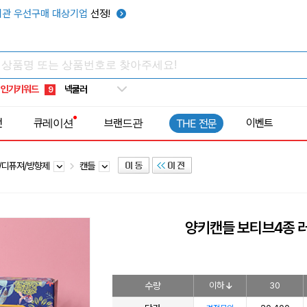
키캡
5
관 우선구매 대상기업
선정!
우산
6
텀블러
7
쿨토시
8
인기키워드
넥쿨러
9
타포린가방
10
전
큐레이션
브랜드관
이벤트
THE 전문
선풍기
1
/디퓨져/방향제
캔들
양키캔들 보티브4종 
수량
이하
30