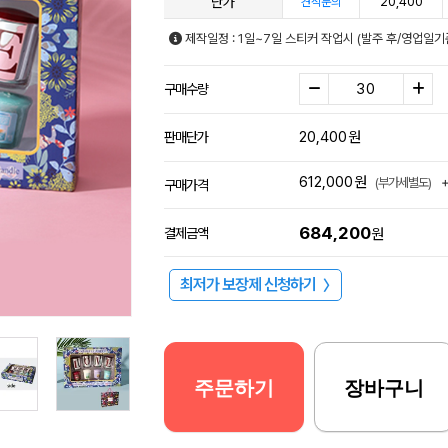
단가
20,400
견적문의
제작일정 : 1일~7일 스티커 작업시 (발주 후/영업일기
구매수량
20,400
원
판매단가
612,000
원
(부가세별도)
구매가격
684,200
결제금액
원
최저가 보장제 신청하기
〉
주문하기
장바구니