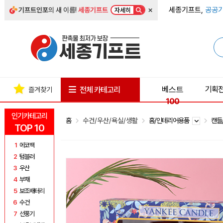
×
세종기프트,
공공기
기프트인포
의 새 이름!
세종기프트
자세히
베스트
기획
전체 카테고리
즐겨찾기
100
인기카테고리
홈
수건/우산/욕실/생활
홈/인테리어용품
캔들
TOP 10
1
에코백
2
텀블러
3
우산
4
부채
5
보조배터리
6
수건
7
선풍기