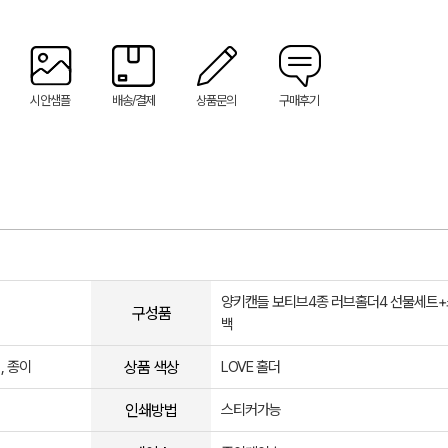
시안샘플
배송/결제
상품문의
구매후기
양키캔들 보티브4종 러브홀더4 선물세트
구성품
백
상품 색상
, 종이
LOVE 홀더
인쇄방법
스티커가능