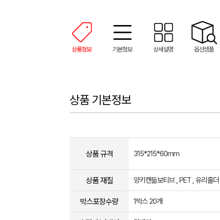
상품정보
기본정보
상세설명
옵션샘플
상품 기본정보
상품 규격
315*215*60mm
상품 재질
양키캔들보티브 , PET , 유리홀더 
박스포장수량
1박스 20개