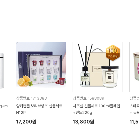
상품번호 : 713383
상품번호 : 588089
상품번
g+m
양키캔들 보티브향초 선물세트
시즈넬 선물세트 100ml플레인
스테파
H12P
+캔들220g
+ 골
17,200원
13,800원
11,