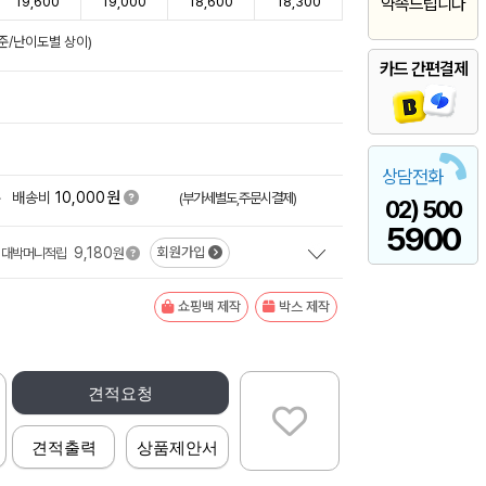
19,600
19,000
18,600
18,300
약속드립니다
준/난이도별 상이)
카드 간편결제
상담전화
원
+
배송비
10,000
(부가세별도,주문시결제)
02) 500
5900
9,180
회원가입
대박머니적립
원
쇼핑백 제작
박스 제작
견적요청
견적출력
상품제안서