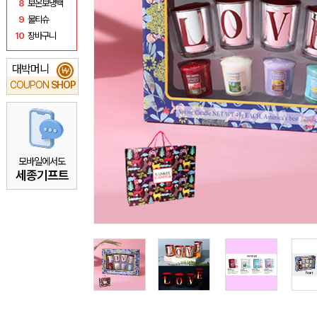
8
보온보냉백
9
물티슈
10
장바구니
대박머니
₩
COUPON
SHOP
모바일에서도
세종기프트