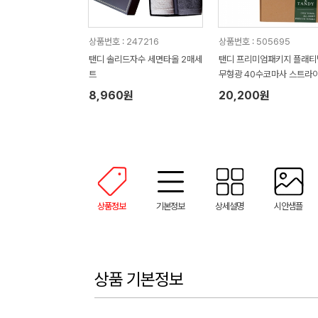
상품번호 : 247216
상품번호 : 505695
탠디 솔리드자수 세면타올 2매세
탠디 프리미엄패키지 플래티
트
무형광 40수코마사 스트라
3매세트
8,960원
20,200원
상품정보
기본정보
상세설명
시안샘플
상품 기본정보