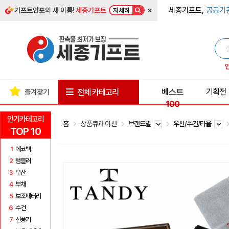
×
세종기프트,
공공기
기프트인포
의 새 이름!
세종기프트
자세히
베스트
기획전
전체 카테고리
즐겨찾기
100
인기카테고리
홈
상품큐레이션
브랜드별
우산/수건/타올
TOP 10
1
에코백
2
텀블러
3
우산
4
부채
5
보조배터리
6
수건
7
선풍기