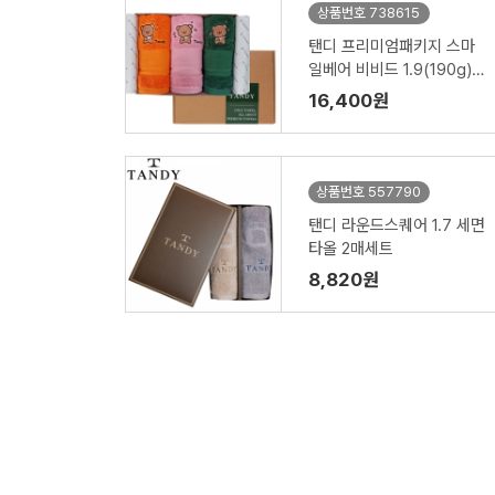
상품번호 738615
탠디 프리미엄패키지 스마
일베어 비비드 1.9(190g)
세면타월 3매세트
16,400원
상품번호 557790
탠디 라운드스퀘어 1.7 세면
타올 2매세트
8,820원