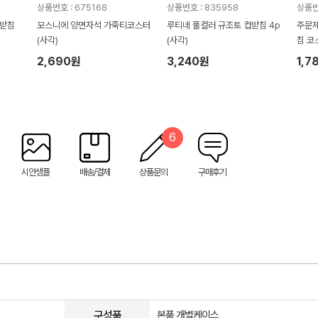
상품번호 : 675168
상품번호 : 835958
상품번
모스니에 양면자석 가죽티코스터
루티네 풀컬러 규조토 컵받침 4p
주문제
(사각)
(사각)
침 코
2,690원
3,240원
1,7
6
시안샘플
배송/결제
상품문의
구매후기
구성품
본품,개별케이스