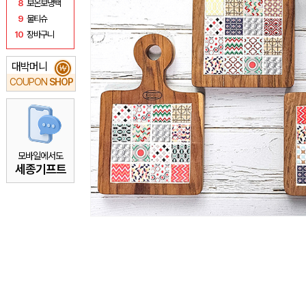
8
보온보냉백
9
물티슈
10
장바구니
대박머니
₩
COUPON
SHOP
모바일에서도
세종기프트