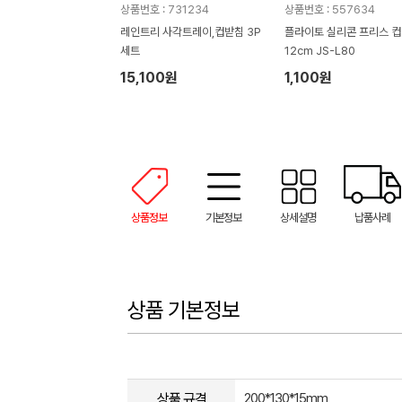
상품번호 : 731234
상품번호 : 557634
레인트리 사각트레이,컵받침 3P
플라이토 실리콘 프리스 컵받침
세트
12cm JS-L80
15,100원
1,100원
상품정보
기본정보
상세설명
납품사례
상품 기본정보
상품 규격
200*130*15mm