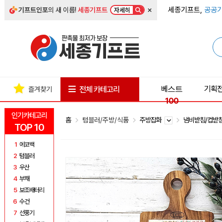
×
세종기프트,
공공기
기프트인포
의 새 이름!
세종기프트
자세히
베스트
기획
전체 카테고리
즐겨찾기
100
인기카테고리
홈
텀블러/주방/식품
주방잡화
냄비받침/컵받
TOP 10
1
에코백
2
텀블러
3
우산
4
부채
5
보조배터리
6
수건
7
선풍기