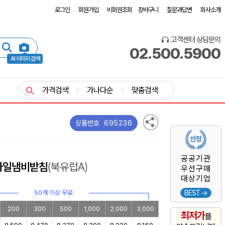
로그인
회원가입
비회원조회
장바구니
질문과답변
회사소개
고객센터 상담문의
02.500.5900
AI 이미지 검색
가격검색
가나다순
맞춤검색
695236
상품번호
공공기관
타일냄비받침
(북유럽A)
우선구매
대상기업
50개 이상 무료
BEST →
200
300
500
1,000
2,000
3,000
최저가
를