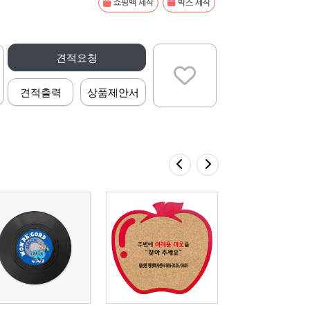
쇼핑백 제작
박스 제작
견적요청
견적출력
상품제안서