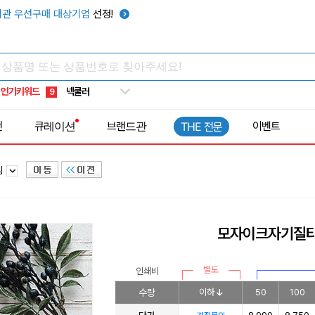
우산
6
관 우선구매 대상기업
선정!
텀블러
7
쿨토시
8
넥쿨러
9
인기키워드
타포린가방
10
선풍기
1
전
큐레이션
브랜드관
이벤트
THE 전문
침
모자이크자기질
별도
인쇄비
수량
이하
50
100