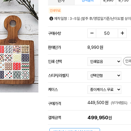
단가
8,990
8,750
견적문의
인쇄무료
제작일정 : 3~5일 (발주 후/영업일기준/난이도별 상이
구매수량
8,990
원
판매단가
인
인쇄 선택
스티커/라벨지
케이스
449,500
원
(부가세별도)
구매가격
499,950
결제금액
원