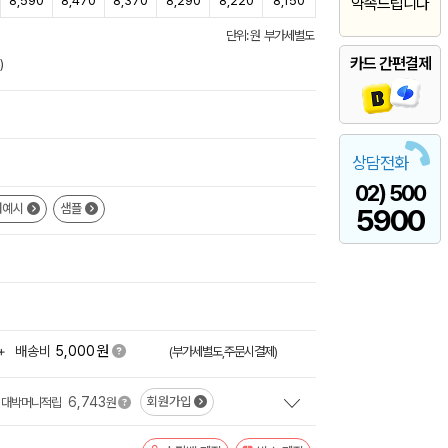
8,590
8,470
8,370
8,290
8,220
8,150
약속드립니다
단위: 원 부가세별도
카드 간편결제
)
상담전화
02) 500
쇄예시
샘플
5900
원
+
배송비
5,000
(부가세별도,주문시결제)
6,743
회원가입
대박머니적립
원