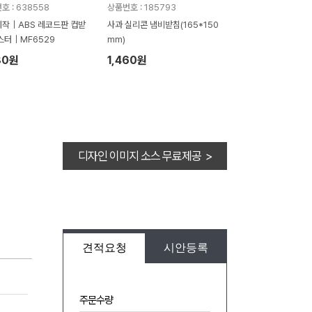
호 : 638558
상품번호 : 185793
작｜ABS 레코드판 컵받
사과 실리콘 냄비받침(165*150
스터｜MF6529
mm)
80원
1,460원
디자인 이미지 소스 무료제공 >
견적요청
시안등록
주문수량