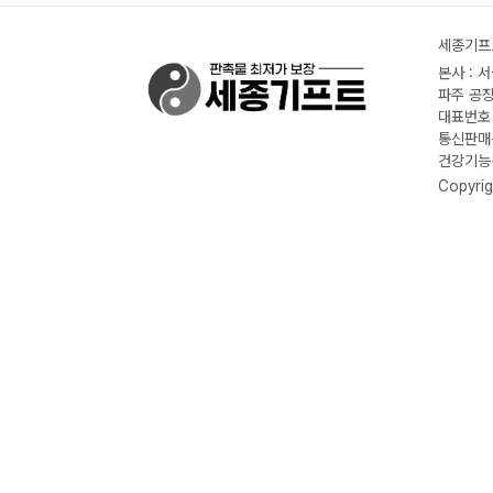
세종기프트
본사 : 
파주 공장
대표번호 :
통신판매신
건강기능식
Copyrig