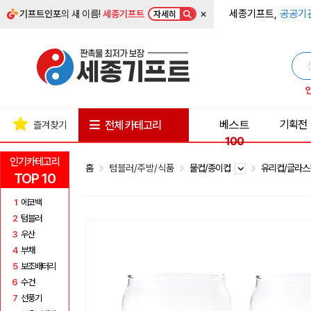
×
세종기프트,
공공기
기프트인포
의 새 이름!
세종기프트
자세히
베스트
기획전
전체 카테고리
즐겨찾기
100
인기카테고리
홈
텀블러/주방/식품
물컵/종이컵
유리컵/글라
TOP 10
1
에코백
2
텀블러
3
우산
4
부채
5
보조배터리
6
수건
7
선풍기