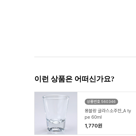
이런 상품은 어떠신가요?
상품번호 560346
몽블랑 글라스소주잔_A ty
pe 60ml
1,770원