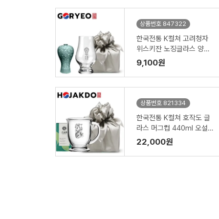
상품번호 847322
한국전통 K컬쳐 고려청자
위스키잔 노징글라스 양주
니트잔 170ml (보자기 포
9,100원
장)
상품번호 821334
한국전통 K컬쳐 호작도 글
라스 머그컵 440ml 오설록
기프팅 (보자기 포장)
22,000원