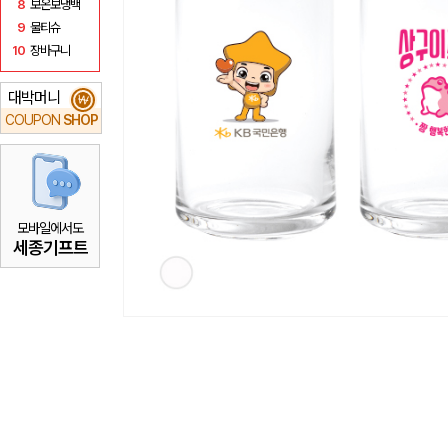
8
보온보냉백
9
물티슈
10
장바구니
대박머니
₩
COUPON
SHOP
모바일에서도
세종기프트