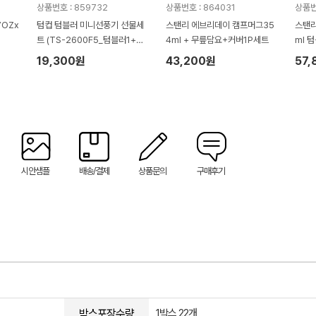
상품번호 : 859732
상품번호 : 864031
상품번
7OZx
텀컵 텀블러 미니선풍기 선물세
스탠리 에브리데이 캠프머그35
스탠리
트 (TS-2600F5_텀블러1+미
4ml + 무릎담요+커버1P세트
ml 
니선풍기1)
봉32
19,300원
43,200원
57,
시안샘플
배송/결제
상품문의
구매후기
박스포장수량
1박스 22개