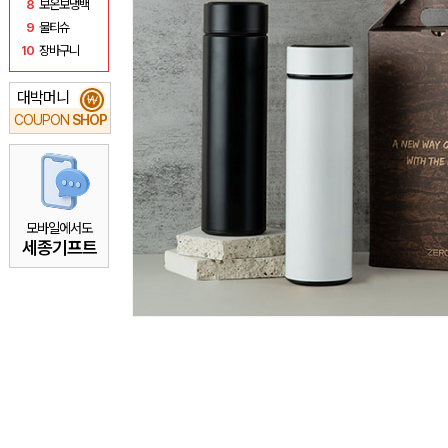
8
보온보냉백
9
물티슈
10
장바구니
대박머니
₩
COUPON
SHOP
모바일에서도
세종기프트