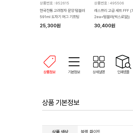
상품번호 : 852615
상품번호 : 495506
한국전통 고려청자 문양 텀블러
레스쁘리 고급 세트 FFF (
591ml 도자기 머그 기프팅
2ea+텀블러(벅스로얄))
25,300원
30,400원
상품정보
기본정보
상세설명
인쇄샘플
상품 기본정보
상품 색상
블랙, 화이트