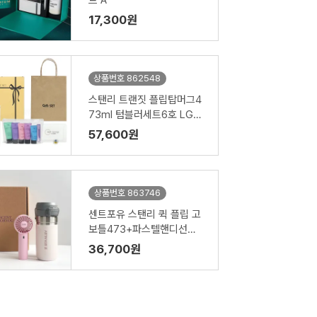
트 A
17,300원
상품번호 862548
스탠리 트랜짓 플립탑머그4
73ml 텀블러세트6호 LG
미니스8종 치실 바디스펀지
57,600원
쇼핑백포함
상품번호 863746
센트포유 스탠리 퀵 플립 고
보틀473+파스텔핸디선풍
기 세트
36,700원