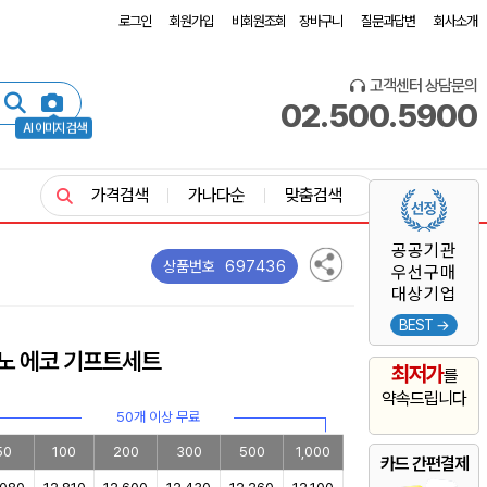
로그인
회원가입
비회원조회
장바구니
질문과답변
회사소개
고객센터 상담문의
02.500.5900
AI 이미지 검색
가격검색
가나다순
맞춤검색
공공기관
697436
상품번호
우선구매
대상기업
BEST →
모노 에코 기프트세트
최저가
를
약속드립니다
50개 이상 무료
50
100
200
300
500
1,000
카드 간편결제