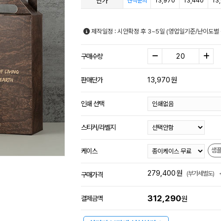
단가
13,970
13,440
13
견적문의
제작일정 : 시안확정 후 3~5일 (영업일기준/난이도별 
구매수량
13,970
원
판매단가
인쇄 선택
스티커/라벨지
샘
케이스
279,400
원
(부가세별도)
구매가격
312,290
결제금액
원