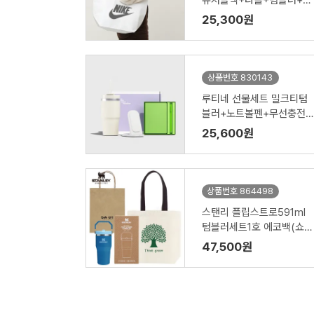
유저블백+타올+텀블러+공
기청정기)
25,300원
상품번호 830143
루티네 선물세트 밀크티텀
블러+노트볼펜+무선충전
기
25,600원
상품번호 864498
스탠리 플립스트로591ml
텀블러세트1호 에코백(쇼핑
백포함)
47,500원