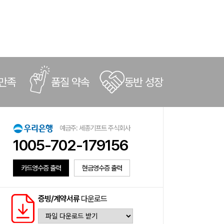
 만족
품질 약속
동반 성장
예금주: 세종기프트 주식회사
1005-702-179156
카드영수증 출력
현금영수증 출력
증빙/계약서류
다운로드