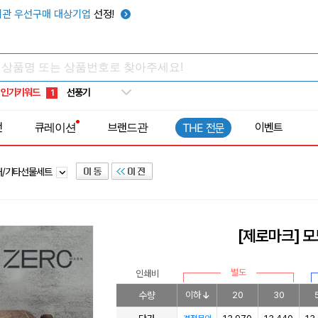
관 우선구매 대상기업
선정!
타포린가방
10
선풍기
1
인기키워드
부채
2
썬캡
3
전
큐레이션
브랜드관
이벤트
THE 전문
보온보냉백
4
키캡
5
러/기타선물세트
우산
6
텀블러
7
쿨토시
8
[제로마크] 
넥쿨러
9
타포린가방
10
별도
인쇄비
선풍기
1
수량
이하
20
30