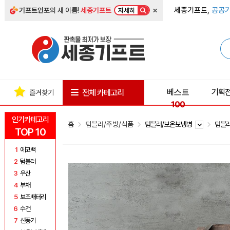
×
세종기프트,
공공기
기프트인포
의 새 이름!
세종기프트
자세히
베스트
기획
전체 카테고리
즐겨찾기
100
인기카테고리
홈
텀블러/주방/식품
텀블러/보온보냉병
텀블
TOP 10
1
에코백
2
텀블러
3
우산
4
부채
5
보조배터리
6
수건
7
선풍기