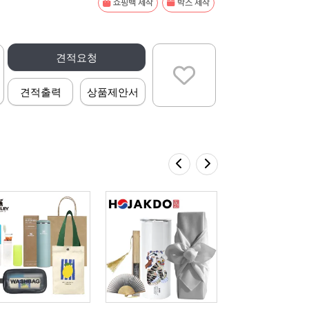
쇼핑백 제작
박스 제작
견적요청
견적출력
상품제안서