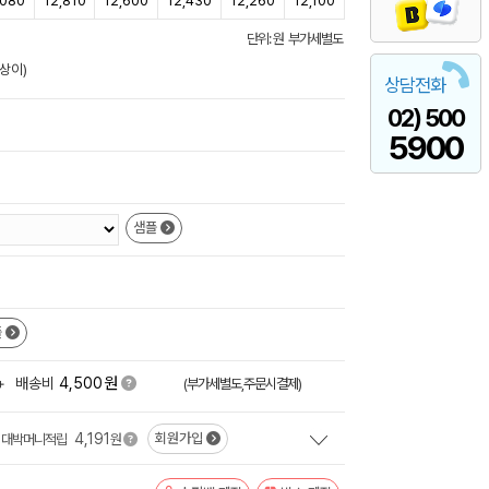
,080
12,810
12,600
12,430
12,260
12,100
단위: 원 부가세별도
상이)
상담전화
02) 500
5900
샘플
플
원
+
배송비
4,500
(부가세별도,주문시결제)
4,191
회원가입
대박머니적립
원