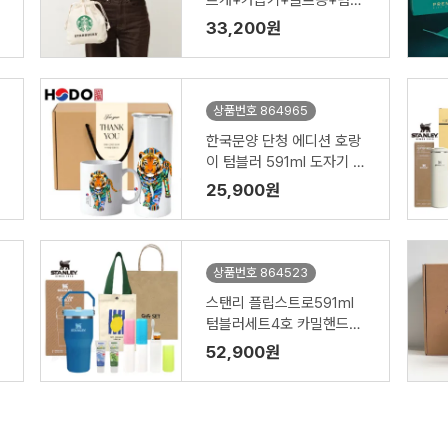
르개+가습기+골프공+텀블
러 )
33,200원
상품번호 864965
한국문양 단청 에디션 호랑
이 텀블러 591ml 도자기 머
그 기프팅
25,900원
상품번호 864523
스탠리 플립스트로591ml
텀블러세트4호 카밀핸드크
림 파우치 뉴따봉LG칫솔치
52,900원
약(쇼핑백포함)