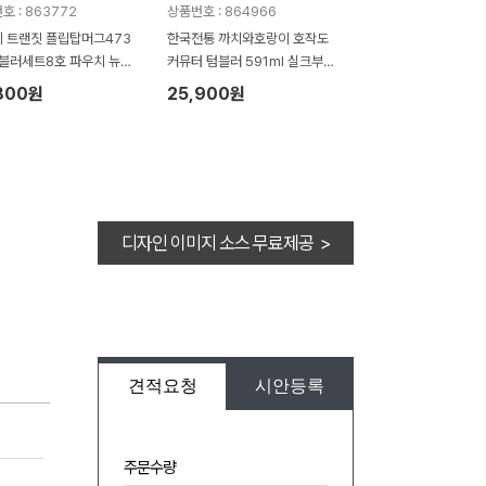
호 : 863772
상품번호 : 864966
 트랜짓 플립탑머그473
한국전통 까치와호랑이 호작도
텀블러세트8호 파우치 뉴따
커뮤터 텀블러 591ml 실크부채
6칫솔치약세트 쇼핑백포함
기프팅 (보자기 포장)
800원
25,900원
디자인 이미지 소스 무료제공 >
견적요청
시안등록
주문수량