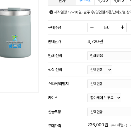
단가
4,720
4,540
견적문의
제작일정 : 7~10일 (발주 후/영업일기준/난이도별 상
구매수량
4,720
원
판매단가
인쇄 선택
색상 선택
스티커/라벨지
케이스
선물포장
236,000
원
(부가세별도)
구매가격