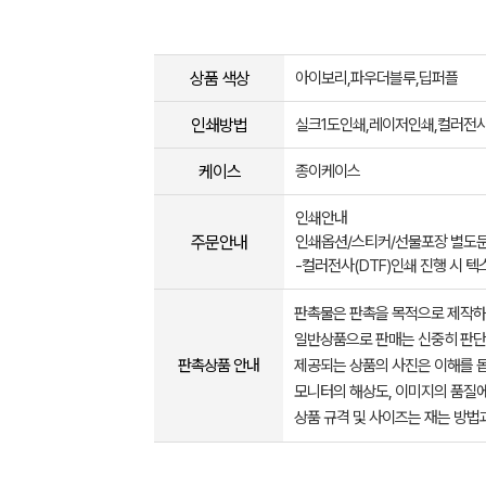
상품 색상
아이보리,파우더블루,딥퍼플
인쇄방법
실크1도인쇄,레이저인쇄,컬러전
케이스
종이케이스
인쇄안내
주문안내
인쇄옵션/스티커/선물포장 별도
-컬러전사(DTF)인쇄 진행 시 텍
판촉물은 판촉을 목적으로 제작하
일반상품으로 판매는 신중히 판단
판촉상품 안내
제공되는 상품의 사진은 이해를 
모니터의 해상도, 이미지의 품질에
상품 규격 및 사이즈는 재는 방법