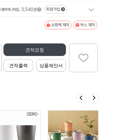
3,540
회원가입
대박머니적립
원
쇼핑백 제작
박스 제작
견적요청
견적출력
상품제안서