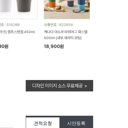
호 : 516288
상품번호 : 822654
마크] 캠프스텐컵 450ml
캐나다 아소부 타워머그 파스텔
600ml (내부 세라믹 코팅)
30원
18,900원
디자인 이미지 소스 무료제공 >
견적요청
시안등록