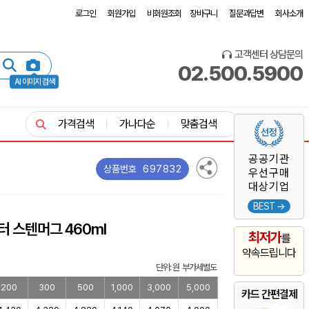
로그인
회원가입
비회원조회
장바구니
질문과답변
회사소개
고객센터 상담문의
02.500.5900
AI 이미지 검색
가격검색
가나다순
맞춤검색
공공기관
697832
상품번호
우선구매
대상기업
BEST →
터 스텐머그 460ml
최저가
를
약속드립니다
단위: 원 부가세별도
200
300
500
1,000
3,000
5,000
카드 간편결제