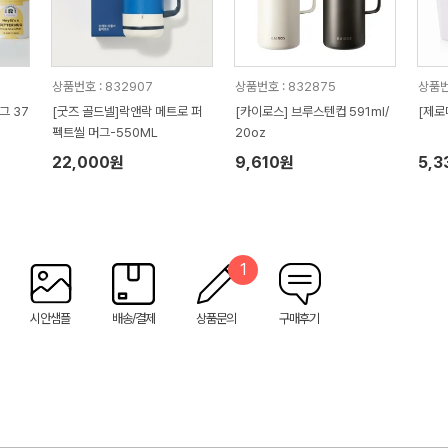
상품번호 : 832907
상품번호 : 832875
상품번
그 37
[굿즈 골드넬]락앤락 메트로 퍼
[카이로스] 브루스텐컵 591ml/
[제로
펙트씰 머그-550ML
20oz
22,000원
9,610원
5,3
1
시안샘플
배송/결제
상품문의
구매후기