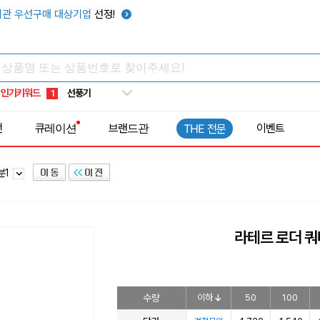
텀블러
7
관 우선구매 대상기업
선정!
쿨토시
8
넥쿨러
9
타포린가방
10
인기키워드
선풍기
1
전
큐레이션
브랜드관
이벤트
THE 전문
분1
라테르 로더 쿼
수량
이하
50
100