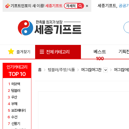
×
세종기프트,
공공기
기프트인포
의 새 이름!
세종기프트
자세히
베스트
기획
전체 카테고리
즐겨찾기
100
인기카테고리
홈
텀블러/주방/식품
머그컵/머그잔
머그컵/여
TOP 10
1
에코백
2
텀블러
3
우산
4
부채
5
보조배터리
6
수건
7
선풍기