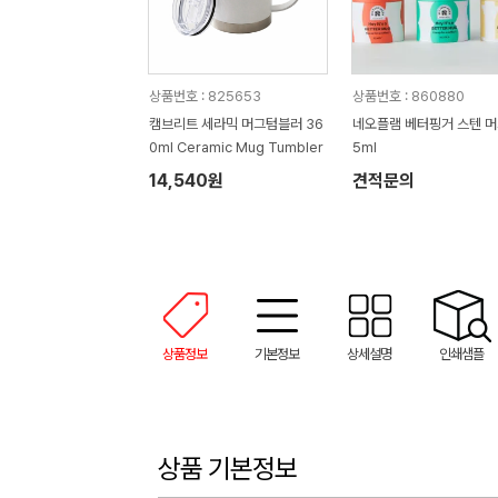
상품번호 : 825653
상품번호 : 860880
캠브리트 세라믹 머그텀블러 36
네오플램 베터핑거 스텐 머
0ml Ceramic Mug Tumbler
5ml
14,540원
견적문의
상품정보
기본정보
상세설명
인쇄샘플
상품 기본정보