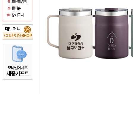
8
보온보냉백
9
물티슈
10
장바구니
대박머니
₩
COUPON
SHOP
모바일에서도
세종기프트