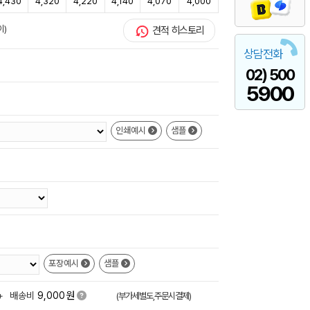
4,430
4,320
4,220
4,140
4,070
4,000
이)
견적 히스토리
상담전화
02) 500
5900
인쇄예시
샘플
포장예시
샘플
원
+
배송비
9,000
(부가세별도,주문시결제)