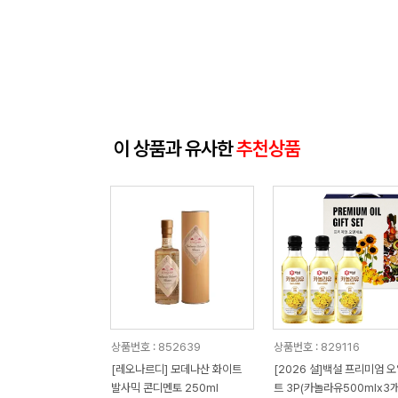
이 상품과 유사한
추천상품
상품번호 : 852639
상품번호 : 829116
[레오나르디] 모데나산 화이트
[2026 설]백설 프리미엄 
발사믹 콘디멘토 250ml
트 3P(카놀라유500mlx3개