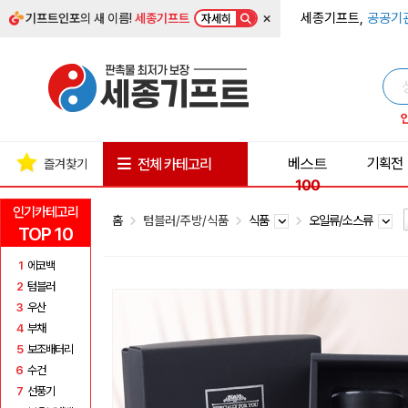
×
세종기프트,
공공기
기프트인포
의 새 이름!
세종기프트
자세히
베스트
기획전
전체 카테고리
즐겨찾기
100
인기카테고리
홈
텀블러/주방/식품
식품
오일류/소스류
TOP 10
1
에코백
2
텀블러
3
우산
4
부채
5
보조배터리
6
수건
7
선풍기