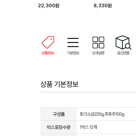
22,300원
8,330원
상품정보
기본정보
상세설명
옵션샘플
상품 기본정보
구성품
핑크소금220g,흑후추100g
박스포장수량
1박스 12개