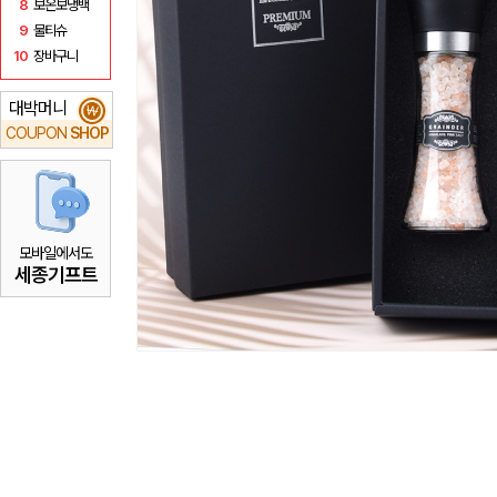
8
보온보냉백
9
물티슈
10
장바구니
대박머니
₩
COUPON
SHOP
모바일에서도
세종기프트